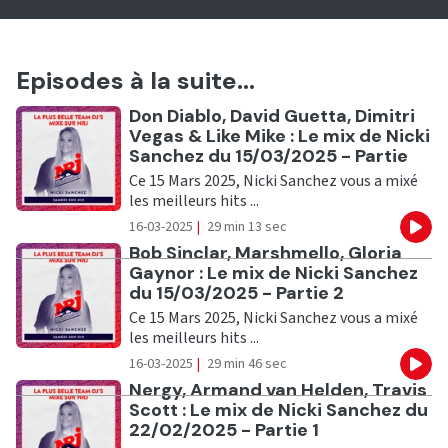
Episodes à la suite...
Ecouter
Don Diablo, David Guetta, Dimitri
Vegas & Like Mike : Le mix de Nicki
Sanchez du 15/03/2025 - Partie
Ce 15 Mars 2025, Nicki Sanchez vous a mixé
les meilleurs hits ...
16-03-2025
|
29 min 13 sec
Eco
Ecouter
Bob Sinclar, Marshmello, Gloria
Gaynor : Le mix de Nicki Sanchez
du 15/03/2025 - Partie 2
Ce 15 Mars 2025, Nicki Sanchez vous a mixé
les meilleurs hits ...
16-03-2025
|
29 min 46 sec
Eco
Ecouter
Nergy, Armand van Helden, Travis
Scott : Le mix de Nicki Sanchez du
22/02/2025 - Partie 1