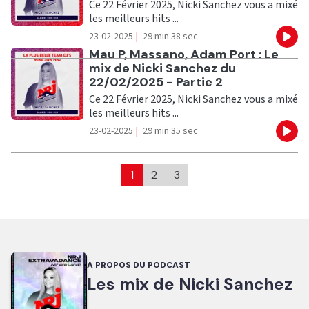
Ce 22 Février 2025, Nicki Sanchez vous a mixé
les meilleurs hits ...
23-02-2025
|
29 min 38 sec
Eco
Ecouter
Mau P, Massano, Adam Port : Le
mix de Nicki Sanchez du
22/02/2025 - Partie 2
Ce 22 Février 2025, Nicki Sanchez vous a mixé
les meilleurs hits ...
23-02-2025
|
29 min 35 sec
Eco
1
2
3
A PROPOS DU PODCAST
Les mix de Nicki Sanchez