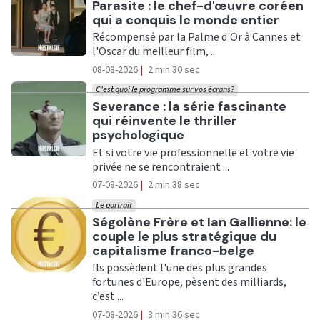
Ecouter
Parasite : le chef-d'œuvre coréen
qui a conquis le monde entier
Récompensé par la Palme d'Or à Cannes et
l'Oscar du meilleur film, ...
08-08-2026
|
2 min 30 sec
C'est quoi le programme sur vos écrans?
Ecouter
Severance : la série fascinante
qui réinvente le thriller
psychologique
Et si votre vie professionnelle et votre vie
privée ne se rencontraient ...
07-08-2026
|
2 min 38 sec
Le portrait
Ecouter
Ségolène Frère et Ian Gallienne: le
couple le plus stratégique du
capitalisme franco-belge
Ils possèdent l'une des plus grandes
fortunes d'Europe, pèsent des milliards,
c’est ...
07-08-2026
|
3 min 36 sec