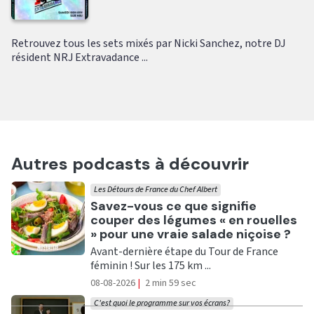
Retrouvez tous les sets mixés par Nicki Sanchez, notre DJ
résident NRJ Extravadance ...
Autres podcasts à découvrir
Les Détours de France du Chef Albert
Ecouter
Savez-vous ce que signifie
couper des légumes « en rouelles
» pour une vraie salade niçoise ?
Avant-dernière étape du Tour de France
féminin ! Sur les 175 km ...
08-08-2026
|
2 min 59 sec
C'est quoi le programme sur vos écrans?