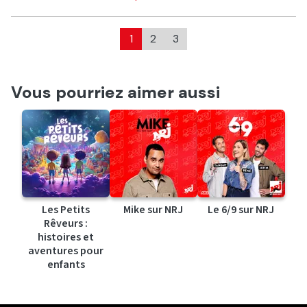
1
2
3
Vous pourriez aimer aussi
Les Petits
Mike sur NRJ
Le 6/9 sur NRJ
Rêveurs :
histoires et
aventures pour
enfants