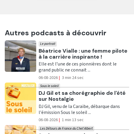
Autres podcasts à découvrir
Le portrait
Ecouter
Béatrice Vialle : une femme pilote
à la carrière inspirante !
Elle est l’une de ces pionnières dont le
grand public ne connait ...
06-08-2026
|
3 min 24 sec
Sous le soleil
Ecouter
DJ Gil et sa chorégraphie de l'été
sur Nostalgie
DJ Gil, venu de la Caraïbe, débarque dans
l'émission Sous le soleil ...
06-08-2026
|
1 min 13 sec
Les Détours de France du Chef Albert