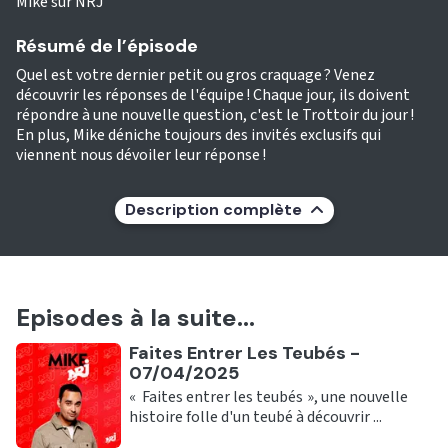
Mike sur NRJ
Résumé de l’épisode
Quel est votre dernier petit ou gros craquage ? Venez
découvrir les réponses de l'équipe ! Chaque jour, ils doivent
répondre à une nouvelle question, c'est le Trottoir du jour !
En plus, Mike déniche toujours des invités exclusifs qui
viennent nous dévoiler leur réponse !
Description complète
Episodes à la suite...
Ecouter
Faites Entrer Les Teubés -
07/04/2025
« Faites entrer les teubés », une nouvelle
histoire folle d'un teubé à découvrir ...