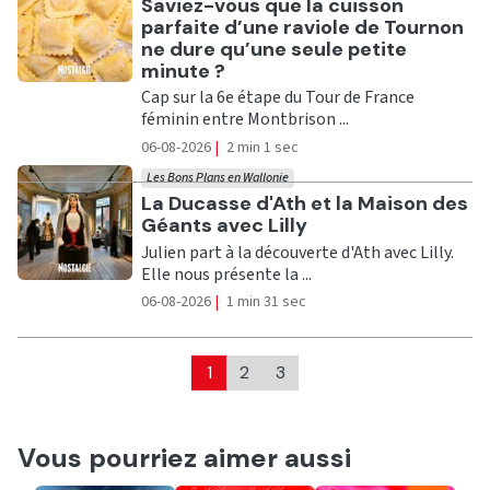
Ecouter
Saviez-vous que la cuisson
parfaite d’une raviole de Tournon
ne dure qu’une seule petite
minute ?
Cap sur la 6e étape du Tour de France
féminin entre Montbrison ...
06-08-2026
|
2 min 1 sec
Les Bons Plans en Wallonie
Ecouter
La Ducasse d'Ath et la Maison des
Géants avec Lilly
Julien part à la découverte d'Ath avec Lilly.
Elle nous présente la ...
06-08-2026
|
1 min 31 sec
1
2
3
Vous pourriez aimer aussi