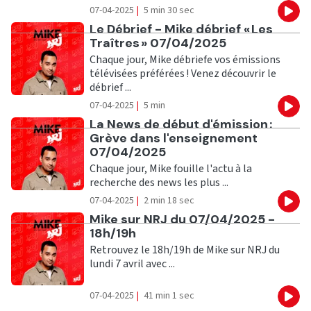
07-04-2025
|
5 min 30 sec
Eco
Ecouter
Le Débrief - Mike débrief « Les
Traîtres » 07/04/2025
Chaque jour, Mike débriefe vos émissions
télévisées préférées ! Venez découvrir le
débrief ...
07-04-2025
|
5 min
Eco
Ecouter
La News de début d'émission :
Grève dans l'enseignement
07/04/2025
Chaque jour, Mike fouille l'actu à la
recherche des news les plus ...
07-04-2025
|
2 min 18 sec
Eco
Ecouter
Mike sur NRJ du 07/04/2025 -
18h/19h
Retrouvez le 18h/19h de Mike sur NRJ du
lundi 7 avril avec ...
07-04-2025
|
41 min 1 sec
Eco