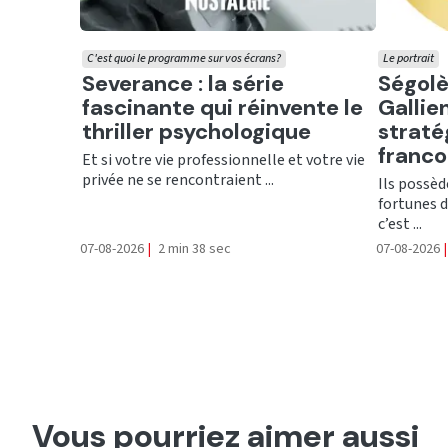
C'est quoi le programme sur vos écrans?
Le portrait
Ecouter
Ecout
Severance : la série
Ségolè
fascinante qui réinvente le
Gallien
thriller psychologique
straté
franc
Et si votre vie professionnelle et votre vie
privée ne se rencontraient ...
Ils possèd
fortunes d
c’est ...
07-08-2026
|
2 min 38 sec
07-08-2026
|
Vous pourriez aimer aussi