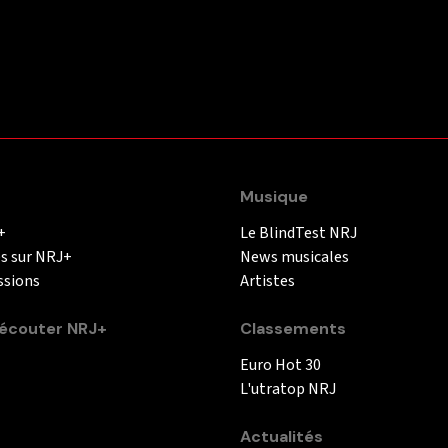
Musique
+
Le BlindTest NRJ
és sur NRJ+
News musicales
ssions
Artistes
couter NRJ+
Classements
Euro Hot 30
L'utratop NRJ
Actualités