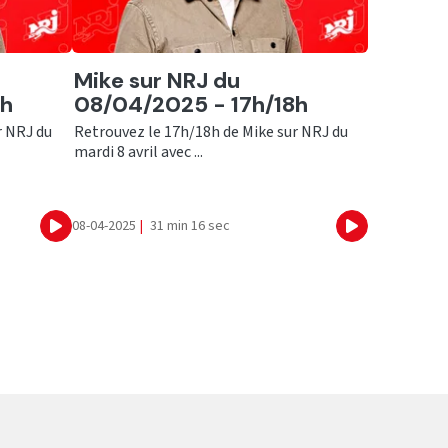
Ecouter
Mike sur NRJ du
9h
08/04/2025 - 17h/18h
r NRJ du
Retrouvez le 17h/18h de Mike sur NRJ du
mardi 8 avril avec ...
08-04-2025
|
31 min 16 sec
Ecouter
Ecouter