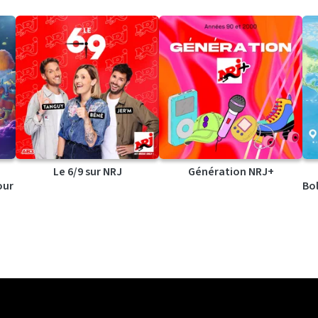
Le 6/9 sur NRJ
Génération NRJ+
our
Bol