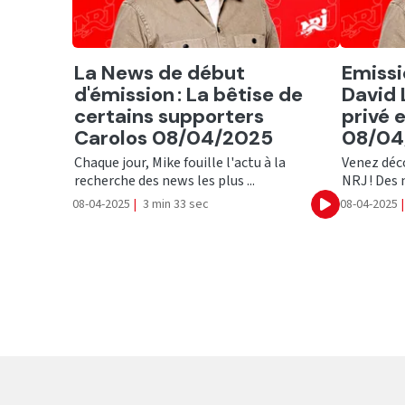
Ecouter
Ecout
La News de début
Emissi
d'émission : La bêtise de
David 
certains supporters
privé 
Carolos 08/04/2025
08/04
Chaque jour, Mike fouille l'actu à la
Venez déco
recherche des news les plus ...
NRJ ! Des n
08-04-2025
|
3 min 33 sec
08-04-2025
|
Ecouter