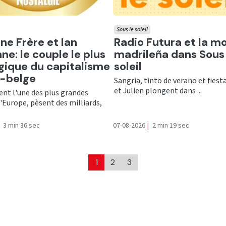
Sous le soleil
er
Ecouter
ne Frère et Ian
Radio Futura et la m
ne: le couple le plus
madrileña dans Sous 
gique du capitalisme
soleil
o-belge
Sangria, tinto de verano et fiesta
et Julien plongent dans ...
ent l'une des plus grandes
'Europe, pèsent des milliards,
3 min 36 sec
07-08-2026
|
2 min 19 sec
1
2
3