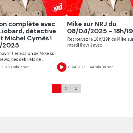
er
Ecouter
on complète avec
Mike sur NRJ du
Liobard, détective
08/04/2025 - 18h/1
et Michel Cymès !
Retrouvez le 18h/19h de Mike su
/2025
mardi 8 avril avec ...
uvrir l'émission de Mike sur
ews, des debriefs de ...
1 h 53 min 2 sec
08-04-2025
|
44 min 38 sec
Ecouter
1
2
3