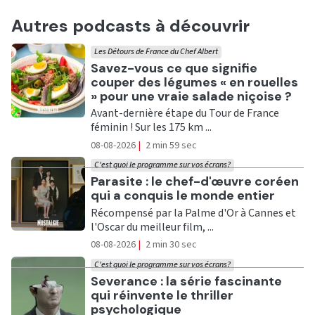
Autres podcasts à découvrir
Les Détours de France du Chef Albert
Ecouter
Savez-vous ce que signifie
couper des légumes « en rouelles
» pour une vraie salade niçoise ?
Avant-dernière étape du Tour de France
féminin ! Sur les 175 km ...
08-08-2026
|
2 min 59 sec
C'est quoi le programme sur vos écrans?
Ecouter
Parasite : le chef-d'œuvre coréen
qui a conquis le monde entier
Récompensé par la Palme d'Or à Cannes et
l'Oscar du meilleur film, ...
08-08-2026
|
2 min 30 sec
C'est quoi le programme sur vos écrans?
Ecouter
Severance : la série fascinante
qui réinvente le thriller
psychologique