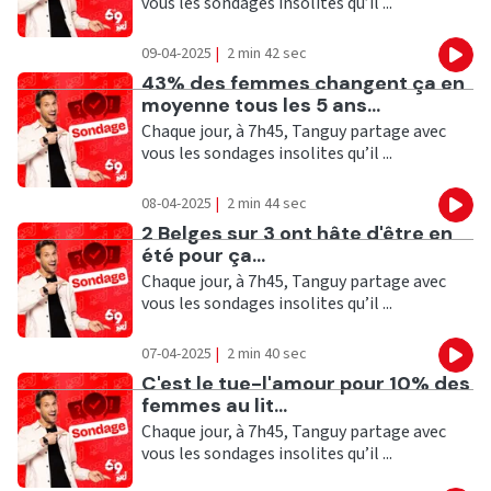
vous les sondages insolites qu’il ...
09-04-2025
|
2 min 42 sec
Eco
Ecouter
43% des femmes changent ça en
moyenne tous les 5 ans...
Chaque jour, à 7h45, Tanguy partage avec
vous les sondages insolites qu’il ...
08-04-2025
|
2 min 44 sec
Eco
Ecouter
2 Belges sur 3 ont hâte d'être en
été pour ça...
Chaque jour, à 7h45, Tanguy partage avec
vous les sondages insolites qu’il ...
07-04-2025
|
2 min 40 sec
Eco
Ecouter
C'est le tue-l'amour pour 10% des
femmes au lit...
Chaque jour, à 7h45, Tanguy partage avec
vous les sondages insolites qu’il ...