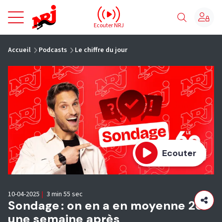
NRJ - Accueil
Ecouter NRJ
vous êtes ici
Accueil
Podcasts
Le chiffre du jour
Ecouter
10-04-2025
|
3 min 55 sec
Sondage : on en a en moyenne 267
une semaine après