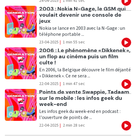
24-04-2025
|
1 min 41 sec
Eco
Ecouter
2003 : Nokia N-Gage, le GSM qui
voulait devenir une console de
jeux
Nokia se lance en 2003 avec la N-Gage : un
téléphone portable ...
23-04-2025
|
1 min 55 sec
Eco
Ecouter
2006 : Le phénomène « Dikkenek »,
un flop au cinéma puis un film
culte !
En 2006, la Belgique découvre le film déjanté
« Dikkenek ». Ce ne sera ...
22-04-2025
|
1 min 47 sec
Eco
Ecouter
Points de vente Swappie, Tadaam
sur le mobile : les infos geek du
week-end
Les infos geek du week-end en podcast :
l'ouverture de points de ...
22-04-2025
|
2 min 28 sec
Eco