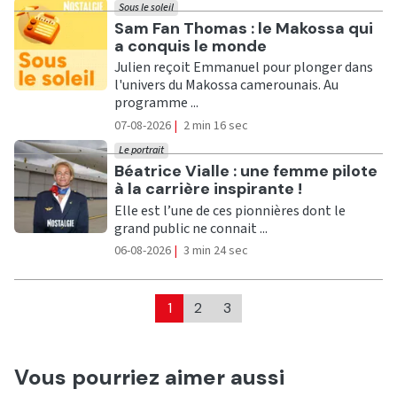
Sous le soleil
Ecouter
Sam Fan Thomas : le Makossa qui
a conquis le monde
Julien reçoit Emmanuel pour plonger dans
l'univers du Makossa camerounais. Au
programme ...
07-08-2026
|
2 min 16 sec
Le portrait
Ecouter
Béatrice Vialle : une femme pilote
à la carrière inspirante !
Elle est l’une de ces pionnières dont le
grand public ne connait ...
06-08-2026
|
3 min 24 sec
1
2
3
Vous pourriez aimer aussi