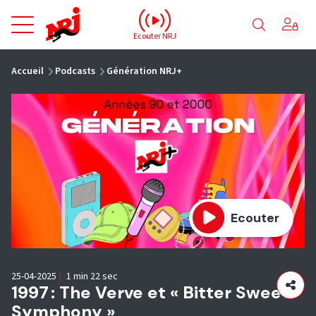
NRJ - Accueil
Ecouter NRJ
vous êtes ici
Accueil
Podcasts
Génération NRJ+
Ecouter
25-04-2025
|
1 min 22 sec
1997 : The Verve et « Bitter Sweet
Symphony »