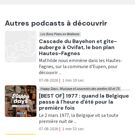
Autres podcasts à découvrir
Les Bons Plans en Wallonie
Ecouter
Cascade du Bayehon et gîte-
auberge à Ovifat, le bon plan
Hautes-Fagnes
Mathilde nous emmène dans les Hautes-
Fagnes, sur la commune d'Eupen, pour
découvrir ...
07-08-2026
|
1 min 20 sec
Happy Days : Musique et souvenirs des années 60 et 70
Ecouter
[BEST OF] 1977 : quand la Belgique
passe à l'heure d'été pour la
première fois
Le 2 mars 1977, la Belgique vit sa toute
première nuit de ...
07-08-2026
|
1 min 53 sec