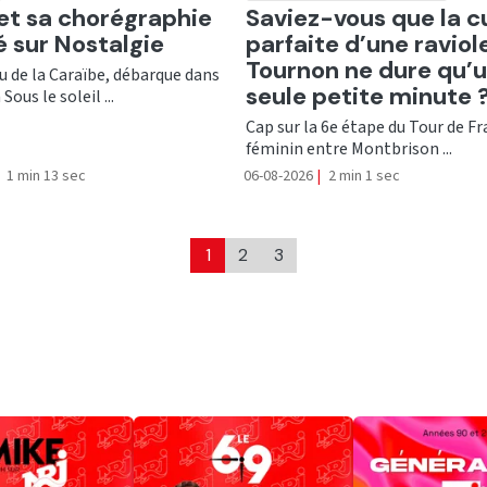
er
Ecouter
 et sa chorégraphie
Saviez-vous que la c
té sur Nostalgie
parfaite d’une raviol
Tournon ne dure qu’
nu de la Caraïbe, débarque dans
seule petite minute 
Sous le soleil ...
Cap sur la 6e étape du Tour de F
féminin entre Montbrison ...
1 min 13 sec
06-08-2026
|
2 min 1 sec
1
2
3