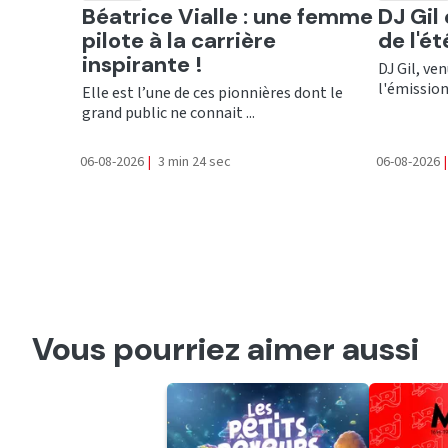
Ecouter
Ecout
Béatrice Vialle : une femme
DJ Gil
pilote à la carrière
de l'é
inspirante !
DJ Gil, ve
l'émission 
Elle est l’une de ces pionnières dont le
grand public ne connait ...
06-08-2026
|
3 min 24 sec
06-08-2026
|
Vous pourriez aimer aussi