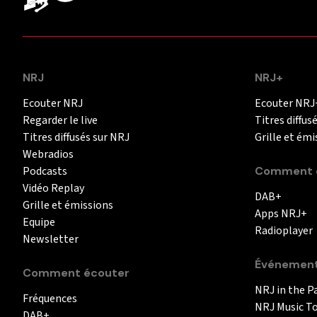
NRJ
NRJ+
Ecouter NRJ
Ecouter NRJ
Regarder le live
Titres diffus
Titres diffusés sur NRJ
Grille et émi
Webradios
Podcasts
Comment é
Vidéo Replay
DAB+
Grille et émissions
Apps NRJ+
Equipe
Radioplayer
Newsletter
Événemen
Comment écouter
NRJ in the P
Fréquences
NRJ Music T
DAB+