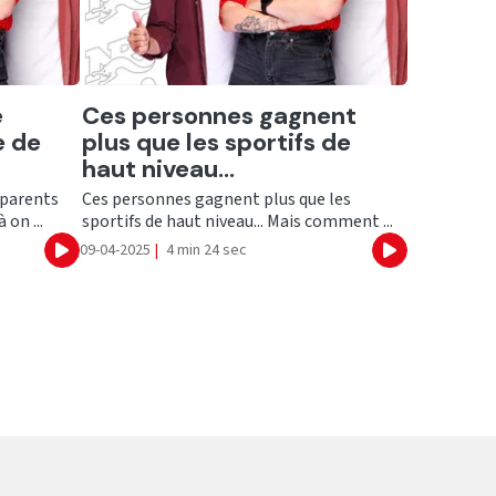
Ecouter
e
Ces personnes gagnent
e de
plus que les sportifs de
haut niveau...
 parents
Ces personnes gagnent plus que les
 on ...
sportifs de haut niveau... Mais comment ...
09-04-2025
|
4 min 24 sec
Ecouter
Ecouter