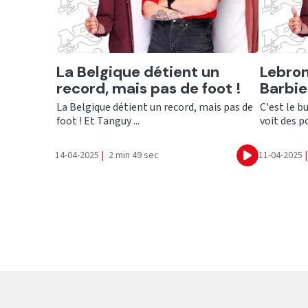
Ecouter
Ecout
La Belgique détient un
Lebron
record, mais pas de foot !
Barbie
La Belgique détient un record, mais pas de
C'est le b
foot ! Et Tanguy ...
voit des po
14-04-2025
|
2 min 49 sec
11-04-2025
|
Ecouter