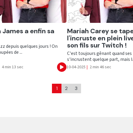
er
Ecouter
 James a enfin sa
Mariah Carey se tap
l'incruste en plein liv
son fils sur Twitch !
uzz depuis quelques jours ! On
upées de ...
C'est toujours gênant quand ses
s'incrustent quelque part, mais là
4 min 13 sec
10-04-2025
|
2 min 46 sec
Ecouter
1
2
3