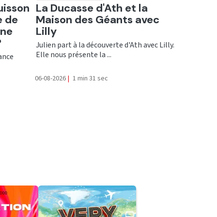
Ecouter
uisson
La Ducasse d'Ath et la
e de
Maison des Géants avec
une
Lilly
?
Julien part à la découverte d'Ath avec Lilly.
Elle nous présente la ...
rance
06-08-2026
|
1 min 31 sec