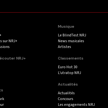
Musique
+
Le BlindTest NRJ
és sur NRJ+
News musicales
ssions
Artistes
couter NRJ+
Classements
Euro Hot 30
L'utratop NRJ
Actualités
ts
Actualités
ark
Concours
our
Les engagements NRJ