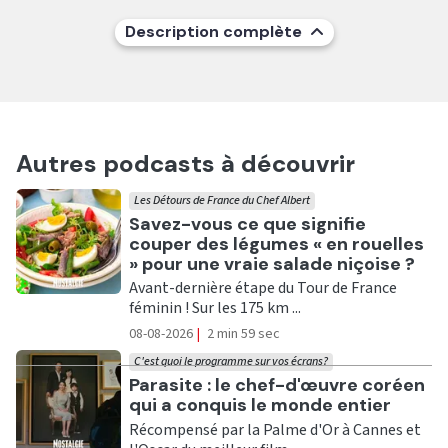
Description complète
Autres podcasts à découvrir
Les Détours de France du Chef Albert
Ecouter
Savez-vous ce que signifie
couper des légumes « en rouelles
» pour une vraie salade niçoise ?
Avant-dernière étape du Tour de France
féminin ! Sur les 175 km ...
08-08-2026
|
2 min 59 sec
C'est quoi le programme sur vos écrans?
Ecouter
Parasite : le chef-d'œuvre coréen
qui a conquis le monde entier
Récompensé par la Palme d'Or à Cannes et