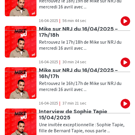
Retrouvez le 18h/19h de Mike sur NRJ du
mercredi 16 avril avec ...
16-04-2025
|
56 min 44 sec
Eco
Ecouter
Mike sur NRJ du 16/04/2025 -
17h/18h
Retrouvez le 17h/18h de Mike sur NRJ du
mercredi 16 avril avec ...
16-04-2025
|
30 min 24 sec
Eco
Ecouter
Mike sur NRJ du 16/04/2025 -
16h/17h
Retrouvez le 16h/17h de Mike sur NRJ du
mercredi 16 avril avec ...
16-04-2025
|
37 min 21 sec
Eco
Ecouter
Interview de Sophie Tapie
15/04/2025
Une invitée exceptionnelle : Sophie Tapie,
fille de Bernard Tapie, nous parle ...