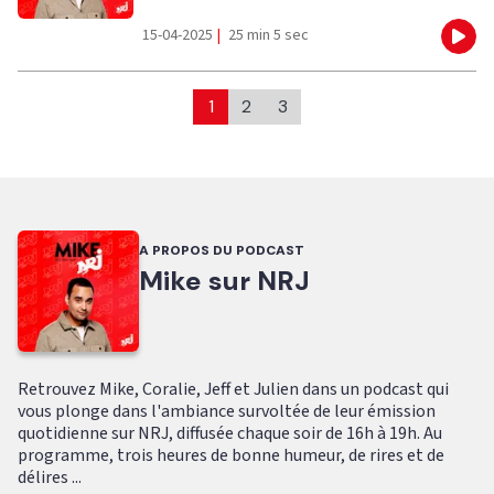
15-04-2025
|
25 min 5 sec
Eco
1
2
3
A PROPOS DU PODCAST
Mike sur NRJ
Retrouvez Mike, Coralie, Jeff et Julien dans un podcast qui
vous plonge dans l'ambiance survoltée de leur émission
quotidienne sur NRJ, diffusée chaque soir de 16h à 19h. Au
programme, trois heures de bonne humeur, de rires et de
délires ...