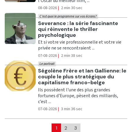
l'Oscar du meilleur film, ...
08-08-2026
|
2 min 30 sec
C'est quoi le programme sur vos écrans?
Ecouter
Severance : la série fascinante
qui réinvente le thriller
psychologique
Et si votre vie professionnelle et votre vie
privée ne se rencontraient ...
07-08-2026
|
2 min 38 sec
Le portrait
Ecouter
Ségolène Frère et Ian Gallienne: le
couple le plus stratégique du
capitalisme franco-belge
Ils possèdent l'une des plus grandes
fortunes d'Europe, pèsent des milliards,
c’est ...
07-08-2026
|
3 min 36 sec
1
2
3