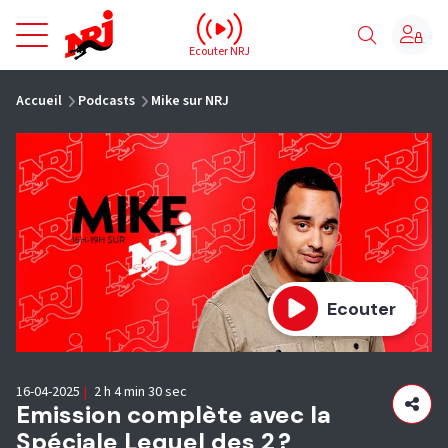
NRJ - Accueil
Ecouter NRJ
vous êtes ici
Accueil
Podcasts
Mike sur NRJ
Ecouter
16-04-2025
|
2 h 4 min 30 sec
Emission complète avec la
Spéciale Lequel des 2 ?