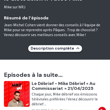
Mike sur NRJ
Résumé de l’épisode
Jean-Michel Cohen vient donner des conseils à l'équipe de
Mike pour se reprendre après Pâques . Trop de chocolat ?
Venez découvrir ses meilleurs conseils avec Mike !
Description complète
Episodes à la suite...
Ecouter
Le Débrief - Mike Débrief « Au
Commissariat » 21/04/2025
Chaque jour, Mike débrief vos émissions
télévisées préférées ! Venez découvrir le
débrief ...