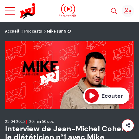
NRJ - Accueil
Ecouter NRJ
vous êtes ici
Accueil
Podcasts
Mike sur NRJ
Ecouter
21-04-2025
|
20 min 50 sec
Interview de Jean-Michel Cohen,
le diététicien n°1 avec Mike