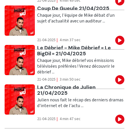
21-04-2025
|
4 min 49 sec
Eco
Ecouter
Coup De Gueule 21/04/2025
Chaque jour, l'équipe de Mike débat d'un
sujet d'actualité avec un auditeur ...
21-04-2025
|
4 min 37 sec
Eco
Ecouter
Le Débrief - Mike Débrief « Le
BigDil » 21/04/2025
Chaque jour, Mike débrief vos émissions
télévisées préférées ! Venez découvrir le
débrief ...
21-04-2025
|
3 min 50 sec
Eco
Ecouter
La Chronique de Julien
21/04/2025
Julien nous fait le récap des derniers dramas
d'internet et de l'actu ...
21-04-2025
|
4 min 47 sec
Eco