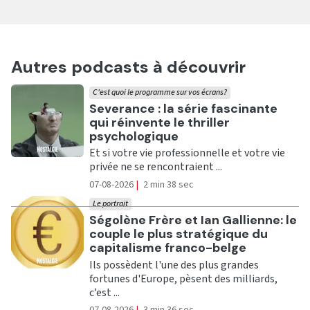
Autres podcasts à découvrir
C'est quoi le programme sur vos écrans?
Ecouter
Severance : la série fascinante
qui réinvente le thriller
psychologique
Et si votre vie professionnelle et votre vie
privée ne se rencontraient ...
07-08-2026
|
2 min 38 sec
Le portrait
Ecouter
Ségolène Frère et Ian Gallienne: le
couple le plus stratégique du
capitalisme franco-belge
Ils possèdent l'une des plus grandes
fortunes d'Europe, pèsent des milliards,
c’est ...