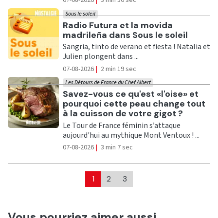
07-08-2026
|
3 min 36 sec
Sous le soleil
Ecouter
Radio Futura et la movida
madrileña dans Sous le soleil
Sangria, tinto de verano et fiesta ! Natalia et
Julien plongent dans ...
07-08-2026
|
2 min 19 sec
Les Détours de France du Chef Albert
Ecouter
Savez-vous ce qu'est «l'oise» et
pourquoi cette peau change tout
à la cuisson de votre gigot ?
Le Tour de France féminin s’attaque
aujourd'hui au mythique Mont Ventoux ! ...
07-08-2026
|
3 min 7 sec
1
2
3
Vous pourriez aimer aussi