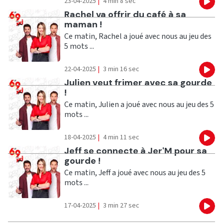
23-04-2025
|
4 min 8 sec
Eco
Ecouter
Rachel va offrir du café à sa
maman !
Ce matin, Rachel a joué avec nous au jeu des
5 mots ...
22-04-2025
|
3 min 16 sec
Eco
Ecouter
Julien veut frimer avec sa gourde
!
Ce matin, Julien a joué avec nous au jeu des 5
mots ...
18-04-2025
|
4 min 11 sec
Eco
Ecouter
Jeff se connecte à Jer'M pour sa
gourde !
Ce matin, Jeff a joué avec nous au jeu des 5
mots ...
17-04-2025
|
3 min 27 sec
Eco