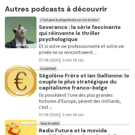
Autres podcasts à découvrir
C'est quoi le programme sur vos écrans?
Ecouter
Severance : la série fascinante
qui réinvente le thriller
psychologique
Et si votre vie professionnelle et votre vie
privée ne se rencontraient ...
07-08-2026
|
2 min 38 sec
Le portrait
Ecouter
Ségolène Frère et Ian Gallienne: le
couple le plus stratégique du
capitalisme franco-belge
Ils possèdent l'une des plus grandes
fortunes d'Europe, pèsent des milliards,
c’est ...
07-08-2026
|
3 min 36 sec
Sous le soleil
Ecouter
Radio Futura et la movida