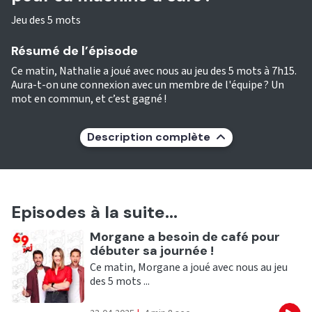
Jeu des 5 mots
Résumé de l’épisode
Ce matin, Nathalie a joué avec nous au jeu des 5 mots à 7h15.
Aura-t-on une connexion avec un membre de l'équipe ? Un
mot en commun, et c’est gagné !
Description complète
Episodes à la suite...
Ecouter
Morgane a besoin de café pour
débuter sa journée !
Ce matin, Morgane a joué avec nous au jeu
des 5 mots ...