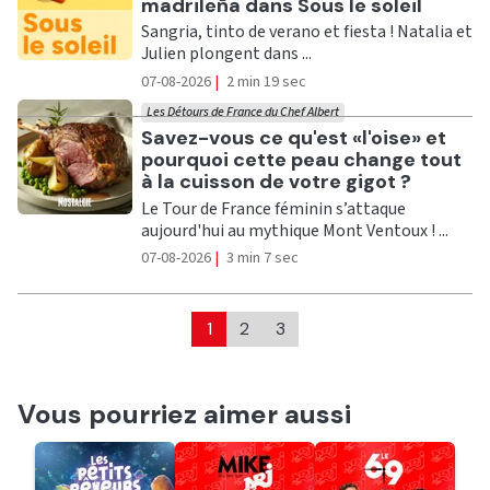
madrileña dans Sous le soleil
Sangria, tinto de verano et fiesta ! Natalia et
Julien plongent dans ...
07-08-2026
|
2 min 19 sec
Les Détours de France du Chef Albert
Ecouter
Savez-vous ce qu'est «l'oise» et
pourquoi cette peau change tout
à la cuisson de votre gigot ?
Le Tour de France féminin s’attaque
aujourd'hui au mythique Mont Ventoux ! ...
07-08-2026
|
3 min 7 sec
1
2
3
Vous pourriez aimer aussi