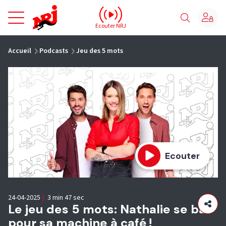
NRJ - Accueil
Ecouter NRJ
vous êtes ici
Accueil
Podcasts
Jeu des 5 mots
Ecouter
24-04-2025
|
3 min 47 sec
Le jeu des 5 mots: Nathalie se bat
pour sa machine à café !