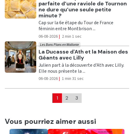
parfaite d’une raviole de Tournon
ne dure qu’une seule petite
minute ?
Cap sur la 6e étape du Tour de France
féminin entre Montbrison ...
06-08-2026
|
2 min 1 sec
Les Bons Plans en Wallonie
Ecouter
La Ducasse d'Ath et la Maison des
Géants avec Lilly
Julien part à la découverte d'Ath avec Lilly.
Elle nous présente la ...
06-08-2026
|
1 min 31 sec
1
2
3
Vous pourriez aimer aussi