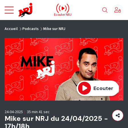
NRJ - Accueil
Ecouter NRJ
vous êtes ici
Accueil
Podcasts
Mike sur NRJ
Ecouter
24-04-2025
|
35 min 41 sec
Mike sur NRJ du 24/04/2025 -
17h/18h