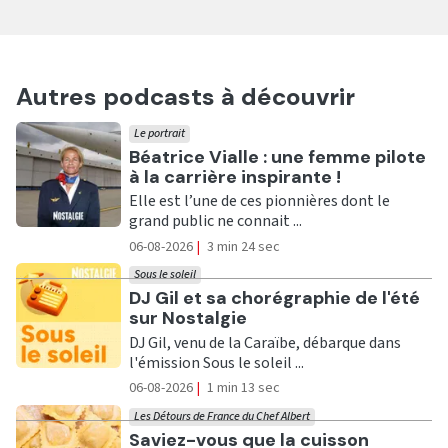
Autres podcasts à découvrir
Le portrait
Ecouter
Béatrice Vialle : une femme pilote
à la carrière inspirante !
Elle est l’une de ces pionnières dont le
grand public ne connait ...
06-08-2026
|
3 min 24 sec
Sous le soleil
Ecouter
DJ Gil et sa chorégraphie de l'été
sur Nostalgie
DJ Gil, venu de la Caraïbe, débarque dans
l'émission Sous le soleil ...
06-08-2026
|
1 min 13 sec
Les Détours de France du Chef Albert
Ecouter
Saviez-vous que la cuisson