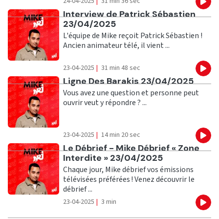
24-04-2025
|
31 min 36 sec
Eco
Ecouter
Interview de Patrick Sébastien
23/04/2025
L'équipe de Mike reçoit Patrick Sébastien !
Ancien animateur télé, il vient ...
23-04-2025
|
31 min 48 sec
Eco
Ecouter
Ligne Des Barakis 23/04/2025
Vous avez une question et personne peut
ouvrir veut y répondre ? ...
23-04-2025
|
14 min 20 sec
Eco
Ecouter
Le Débrief - Mike Débrief « Zone
Interdite » 23/04/2025
Chaque jour, Mike débrief vos émissions
télévisées préférées ! Venez découvrir le
débrief ...
23-04-2025
|
3 min
Eco