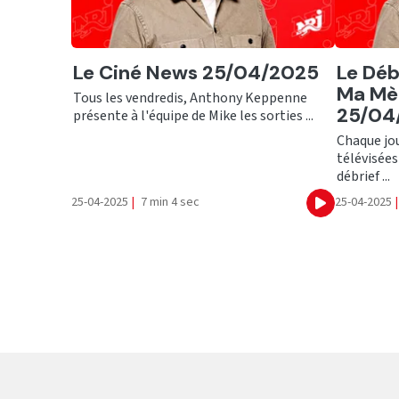
Ecouter
Ecout
Le Ciné News 25/04/2025
Le Déb
Ma Mèr
Tous les vendredis, Anthony Keppenne
25/04
présente à l'équipe de Mike les sorties ...
Chaque jou
télévisées
débrief ...
25-04-2025
|
7 min 4 sec
25-04-2025
|
Ecouter