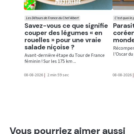
Les Détours de France du Chef Albert
C'est quoi le
Ecouter
Ecout
Savez-vous ce que signifie
Parasi
couper des légumes « en
coréen
rouelles » pour une vraie
monde
salade niçoise ?
Récompens
l'Oscar du 
Avant-dernière étape du Tour de France
féminin ! Sur les 175 km ...
08-08-2026
|
2 min 59 sec
08-08-2026
|
Vous pourriez aimer aussi