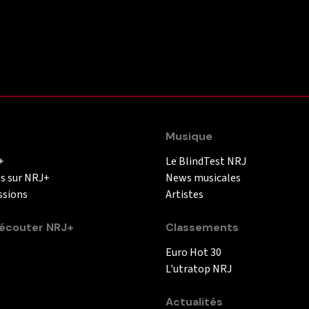
Musique
+
Le BlindTest NRJ
és sur NRJ+
News musicales
ssions
Artistes
couter NRJ+
Classements
Euro Hot 30
L'utratop NRJ
Actualités