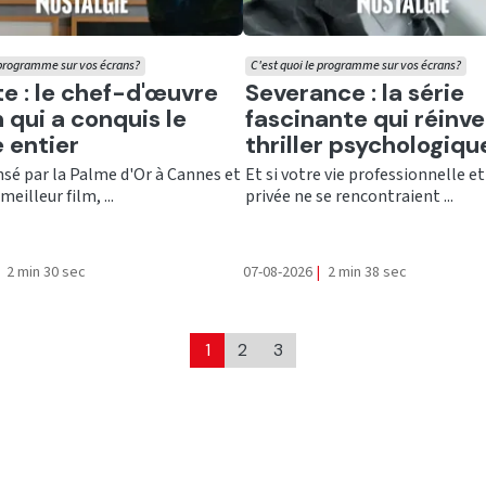
 programme sur vos écrans?
C'est quoi le programme sur vos écrans?
er
Ecouter
te : le chef-d'œuvre
Severance : la série
 qui a conquis le
fascinante qui réinve
 entier
thriller psychologiqu
é par la Palme d'Or à Cannes et
Et si votre vie professionnelle et
meilleur film, ...
privée ne se rencontraient ...
2 min 30 sec
07-08-2026
|
2 min 38 sec
1
2
3