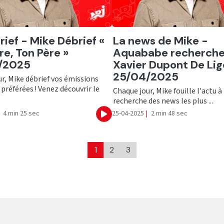
er
Ecouter
rief - Mike Débrief «
La news de Mike -
e, Ton Père »
Aquababe recherch
/2025
Xavier Dupont De Li
25/04/2025
r, Mike débrief vos émissions
 préférées ! Venez découvrir le
Chaque jour, Mike fouille l'actu à 
recherche des news les plus ...
4 min 25 sec
25-04-2025
|
2 min 48 sec
Ecouter
1
2
3