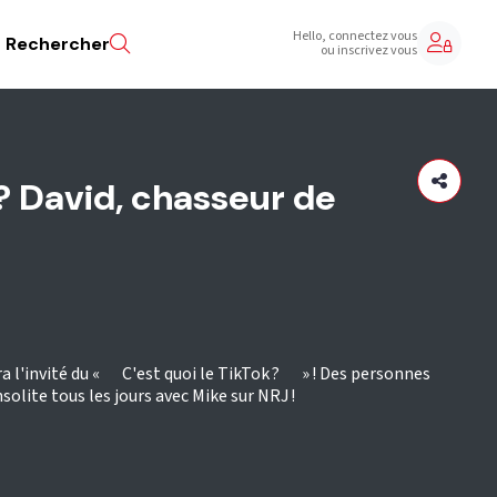
Hello, connectez vous
Rechercher
ou inscrivez vous
 ? David, chasseur de
era l'invité du « C'est quoi le TikTok ? » ! Des personnes
solite tous les jours avec Mike sur NRJ !