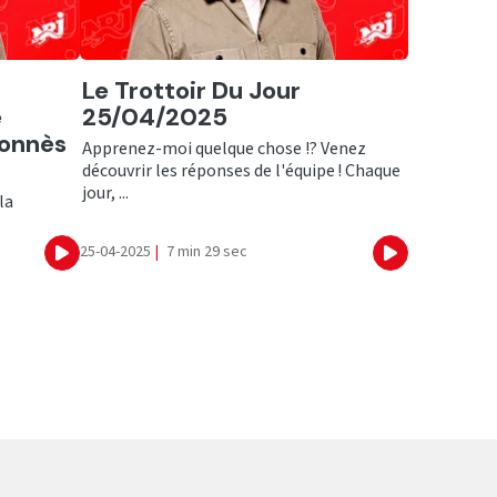
Ecouter
Le Trottoir Du Jour
e
25/04/2025
gonnès
Apprenez-moi quelque chose !? Venez
découvrir les réponses de l'équipe ! Chaque
jour, ...
la
25-04-2025
|
7 min 29 sec
Ecouter
Ecouter