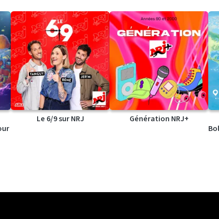
Le 6/9 sur NRJ
Génération NRJ+
our
Bol