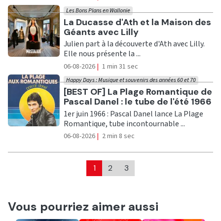
Les Bons Plans en Wallonie
Ecouter
La Ducasse d'Ath et la Maison des
Géants avec Lilly
Julien part à la découverte d'Ath avec Lilly.
Elle nous présente la ...
06-08-2026
|
1 min 31 sec
Happy Days : Musique et souvenirs des années 60 et 70
Ecouter
[BEST OF] La Plage Romantique de
Pascal Danel : le tube de l'été 1966
1er juin 1966 : Pascal Danel lance La Plage
Romantique, tube incontournable ...
06-08-2026
|
2 min 8 sec
1
2
3
Vous pourriez aimer aussi