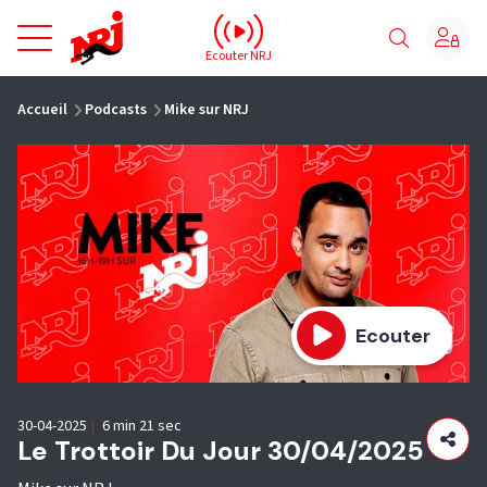
NRJ - Accueil
Ecouter NRJ
vous êtes ici
Accueil
Podcasts
Mike sur NRJ
Ecouter
30-04-2025
|
6 min 21 sec
Le Trottoir Du Jour 30/04/2025