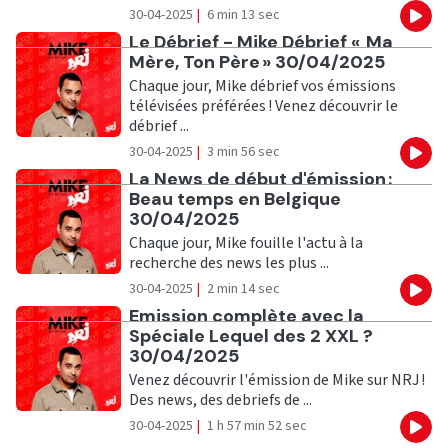
30-04-2025
|
6 min 13 sec
Eco
Ecouter
Le Débrief - Mike Débrief « Ma
Mère, Ton Père » 30/04/2025
Chaque jour, Mike débrief vos émissions
télévisées préférées ! Venez découvrir le
débrief ...
30-04-2025
|
3 min 56 sec
Eco
Ecouter
La News de début d'émission :
Beau temps en Belgique
30/04/2025
Chaque jour, Mike fouille l'actu à la
recherche des news les plus ...
30-04-2025
|
2 min 14 sec
Eco
Ecouter
Emission complète avec la
Spéciale Lequel des 2 XXL ?
30/04/2025
Venez découvrir l'émission de Mike sur NRJ !
Des news, des debriefs de ...
30-04-2025
|
1 h 57 min 52 sec
Eco