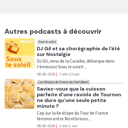
Autres podcasts à découvrir
Sous le soleil
Ecouter
DJ Gil et sa chorégraphie de l'été
sur Nostalgie
DJ Gil, venu de la Caraïbe, débarque dans
l'émission Sous le soleil ...
06-08-2026
|
1 min 13 sec
Les Détours de France du Chef Albert
Ecouter
Saviez-vous que la cuisson
parfaite d’une raviole de Tournon
ne dure qu’une seule petite
minute ?
Cap sur la 6e étape du Tour de France
féminin entre Montbrison ...
06-08-2026
|
2 min 1 sec