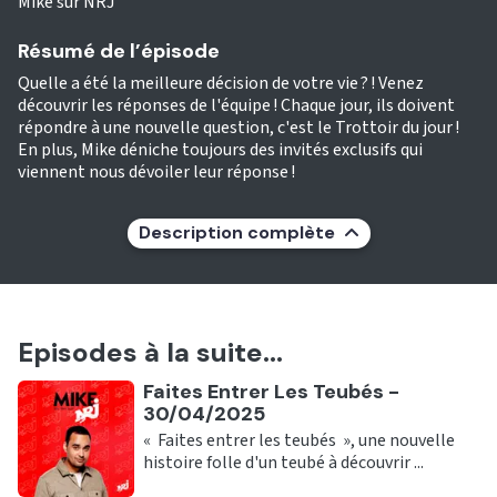
Mike sur NRJ
Résumé de l’épisode
Quelle a été la meilleure décision de votre vie ? ! Venez
découvrir les réponses de l'équipe ! Chaque jour, ils doivent
répondre à une nouvelle question, c'est le Trottoir du jour !
En plus, Mike déniche toujours des invités exclusifs qui
viennent nous dévoiler leur réponse !
Description complète
Episodes à la suite...
Ecouter
Faites Entrer Les Teubés -
30/04/2025
« Faites entrer les teubés », une nouvelle
histoire folle d'un teubé à découvrir ...