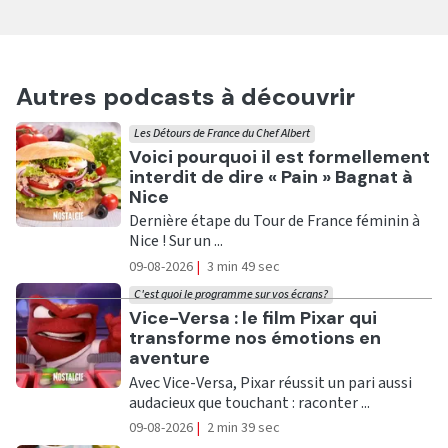
Autres podcasts à découvrir
Les Détours de France du Chef Albert
Ecouter
Voici pourquoi il est formellement
interdit de dire « Pain » Bagnat à
Nice
Dernière étape du Tour de France féminin à
Nice ! Sur un ...
09-08-2026
|
3 min 49 sec
C'est quoi le programme sur vos écrans?
Ecouter
Vice-Versa : le film Pixar qui
transforme nos émotions en
aventure
Avec Vice-Versa, Pixar réussit un pari aussi
audacieux que touchant : raconter ...
09-08-2026
|
2 min 39 sec