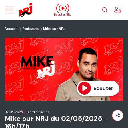
NRJ - Accueil
Ecouter NRJ
vous êtes ici
Accueil
Podcasts
Mike sur NRJ
Ecouter
02-05-2025
|
37 min 34 sec
Mike sur NRJ du 02/05/2025 -
16h/17h