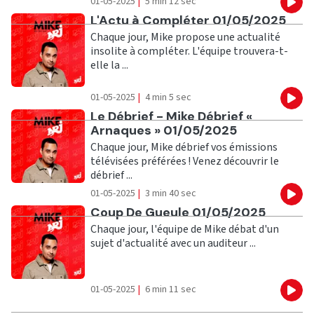
01-05-2025
|
5 min 12 sec
Eco
Ecouter
L'Actu à Compléter 01/05/2025
Chaque jour, Mike propose une actualité
insolite à compléter. L'équipe trouvera-t-
elle la ...
01-05-2025
|
4 min 5 sec
Eco
Ecouter
Le Débrief - Mike Débrief «
Arnaques » 01/05/2025
Chaque jour, Mike débrief vos émissions
télévisées préférées ! Venez découvrir le
débrief ...
01-05-2025
|
3 min 40 sec
Eco
Ecouter
Coup De Gueule 01/05/2025
Chaque jour, l'équipe de Mike débat d'un
sujet d'actualité avec un auditeur ...
01-05-2025
|
6 min 11 sec
Eco