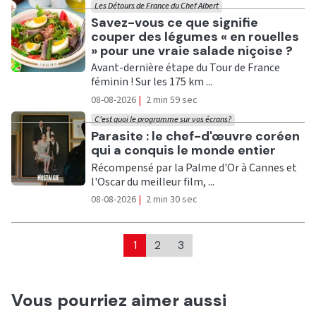
Les Détours de France du Chef Albert
Ecouter
Savez-vous ce que signifie
couper des légumes « en rouelles
» pour une vraie salade niçoise ?
Avant-dernière étape du Tour de France
féminin ! Sur les 175 km ...
08-08-2026
|
2 min 59 sec
C'est quoi le programme sur vos écrans?
Ecouter
Parasite : le chef-d'œuvre coréen
qui a conquis le monde entier
Récompensé par la Palme d'Or à Cannes et
l'Oscar du meilleur film, ...
08-08-2026
|
2 min 30 sec
1
2
3
Vous pourriez aimer aussi