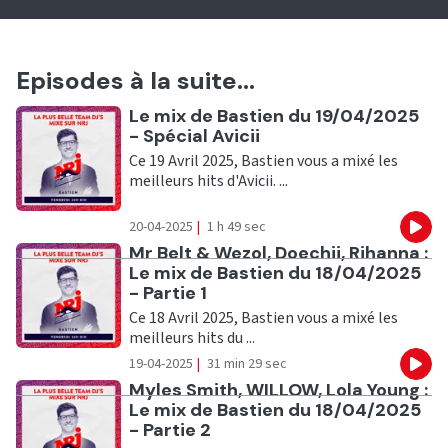
Episodes à la suite...
Ecouter
Le mix de Bastien du 19/04/2025
- Spécial Avicii
Ce 19 Avril 2025, Bastien vous a mixé les
meilleurs hits d'Avicii. ...
20-04-2025
|
1 h 49 sec
Eco
Ecouter
Mr Belt & Wezol, Doechii, Rihanna :
Le mix de Bastien du 18/04/2025
- Partie 1
Ce 18 Avril 2025, Bastien vous a mixé les
meilleurs hits du ...
19-04-2025
|
31 min 29 sec
Eco
Ecouter
Myles Smith, WILLOW, Lola Young :
Le mix de Bastien du 18/04/2025
- Partie 2