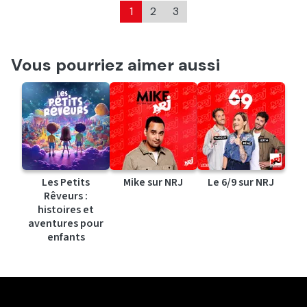
1
2
3
Vous pourriez aimer aussi
Les Petits
Mike sur NRJ
Le 6/9 sur NRJ
Rêveurs :
histoires et
aventures pour
enfants