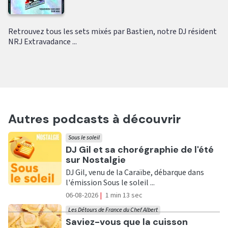
Retrouvez tous les sets mixés par Bastien, notre DJ résident
NRJ Extravadance ...
Autres podcasts à découvrir
Sous le soleil
Ecouter
DJ Gil et sa chorégraphie de l'été
sur Nostalgie
DJ Gil, venu de la Caraïbe, débarque dans
l'émission Sous le soleil ...
06-08-2026
|
1 min 13 sec
Les Détours de France du Chef Albert
Ecouter
Saviez-vous que la cuisson