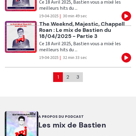
Ce 18 Avril 2025, Bastien vous a mixé les
meilleurs hits du ...
19-04-2025
|
30 min 49 sec
Eco
Ecouter
The Weeknd, Majestic, Chappell
Roan : Le mix de Bastien du
18/04/2025 - Partie 3
Ce 18 Avril 2025, Bastien vous a mixé les
meilleurs hits du ...
19-04-2025
|
32 min 33 sec
Eco
1
2
3
A PROPOS DU PODCAST
Les mix de Bastien