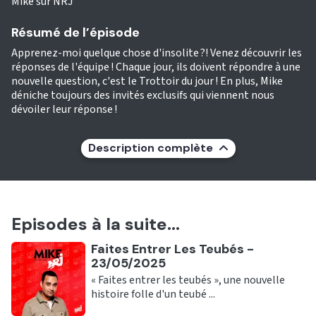
Mike sur NRJ
Résumé de l’épisode
Apprenez-moi quelque chose d'insolite ?! Venez découvrir les
réponses de l'équipe ! Chaque jour, ils doivent répondre à une
nouvelle question, c'est le Trottoir du jour ! En plus, Mike
déniche toujours des invités exclusifs qui viennent nous
dévoiler leur réponse !
Description complète
Episodes à la suite...
Ecouter
Faites Entrer Les Teubés -
23/05/2025
« Faites entrer les teubés », une nouvelle
histoire folle d'un teubé ...