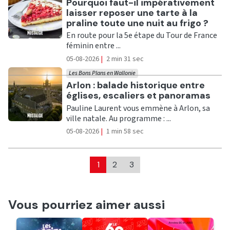
Ecouter
Pourquoi faut-il impérativement
laisser reposer une tarte à la
praline toute une nuit au frigo ?
En route pour la 5e étape du Tour de France
féminin entre ...
05-08-2026
|
2 min 31 sec
Les Bons Plans en Wallonie
Ecouter
Arlon : balade historique entre
églises, escaliers et panoramas
Pauline Laurent vous emmène à Arlon, sa
ville natale. Au programme : ...
05-08-2026
|
1 min 58 sec
1
2
3
Vous pourriez aimer aussi