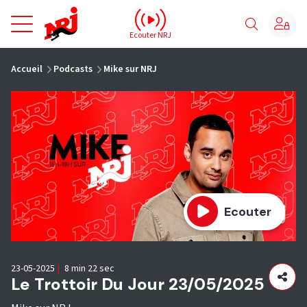
NRJ - Accueil
Ecouter NRJ
vous êtes ici
Accueil
Podcasts
Mike sur NRJ
Ecouter
23-05-2025
|
8 min 22 sec
Le Trottoir Du Jour 23/05/2025