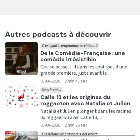
Autres podcasts à découvrir
C'est quoi le programme au cinéma ?
Ecouter
De la Comédie-Française : une
comédie irrésistible
Que se passe-t-il dans les coulisses d'une
grande première, juste avant le ...
05-08-2026
|
2 min 43 sec
Sous le soleil
Ecouter
Calle 13 et les origines du
reggaeton avec Natalia et Julien
Natalia et Julien plongent dans les racines
du reggaeton avec Calle 13, ...
05-08-2026
|
2 min 26 sec
Les Détours de France du Chef Albert