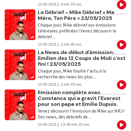
23-05-2025
|
4 min 59 sec
Eco
Ecouter
Le Débrief - Mike Débrief « Ma
Mère, Ton Père » 23/05/2025
Chaque jour, Mike débrief vos émissions
télévisées préférées ! Venez découvrir le
débrief ...
23-05-2025
|
2 min 40 sec
Eco
Ecouter
La News de début d'émission :
Emilien des 12 Coups de Midi c'est
fini ! 23/05/2025
Chaque jour, Mike fouille l'actu à la
recherche des news les plus ...
23-05-2025
|
2 min 39 sec
Eco
Ecouter
Emission complète avec
Constance qui a gravit l'Everest
pour son papa et Emilie Dupuis.
Venez découvrir l'émission de Mike sur NRJ !
Des news, des debriefs de ...
23-05-2025
|
1 h 48 min 20 sec
Eco