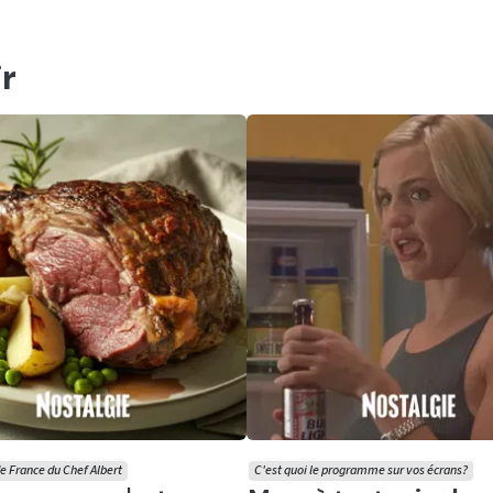
r
e France du Chef Albert
C'est quoi le programme sur vos écrans?