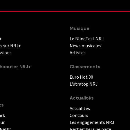
Musique
+
Le BlindTest NRJ
és sur NRJ+
News musicales
ssions
Artistes
couter NRJ+
Classements
Euro Hot 30
L'utratop NRJ
Actualités
ts
Actualités
ark
Concours
our
Les engagements NRJ
 Night
Rechercher une page