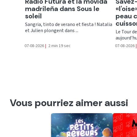
Ecouter
Ecout
Radio Futura et la movida
Savez-
madrileña dans Sous le
«l'ois
soleil
peau c
cuisso
Sangria, tinto de verano et fiesta ! Natalia
et Julien plongent dans ...
Le Tour de
aujourd'hu
07-08-2026
|
2 min 19 sec
07-08-2026
|
Vous pourriez aimer aussi