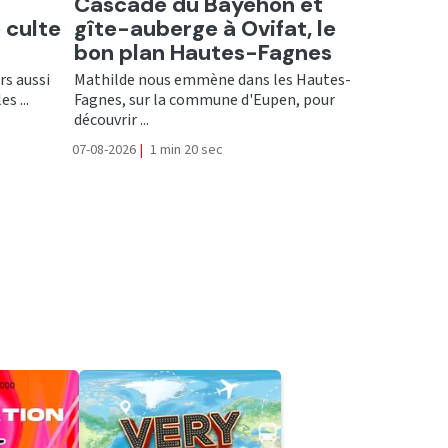
Ecouter
Cascade du Bayehon et
 culte
gîte-auberge à Ovifat, le
bon plan Hautes-Fagnes
rs aussi
Mathilde nous emmène dans les Hautes-
s ...
Fagnes, sur la commune d'Eupen, pour
découvrir ...
07-08-2026
|
1 min 20 sec