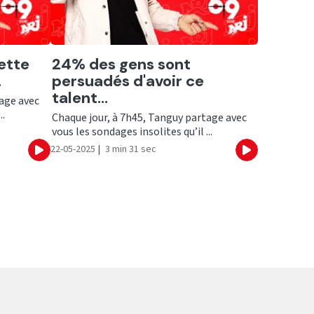
Ecouter
ette
24% des gens sont
.
persuadés d'avoir ce
talent...
tage avec
..
Chaque jour, à 7h45, Tanguy partage avec
vous les sondages insolites qu’il ...
22-05-2025
|
3 min 31 sec
Ecouter
Ecouter