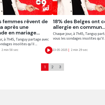
er
Ecouter
s femmes rêvent de
18% des Belges ont c
ça après une
allergie en commun..
e en mariage...
Chaque jour, à 7h45, Tanguy par
vous les sondages insolites qu’il .
r, à 7h45, Tanguy partage avec
ndages insolites qu’il ...
2 min 58 sec
23-05-2025
|
2 min 29 sec
Ecouter
1
2
3