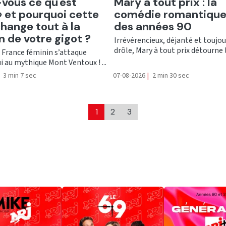
er
Ecouter
vous ce qu'est
Mary à tout prix : la
e» et pourquoi cette
comédie romantique
hange tout à la
des années 90
n de votre gigot ?
Irrévérencieux, déjanté et toujou
drôle, Mary à tout prix détourne le
 France féminin s’attaque
i au mythique Mont Ventoux ! ...
3 min 7 sec
07-08-2026
|
2 min 30 sec
1
2
3