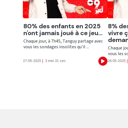
Ecouter
Ecout
80% des enfants en 2025
8% de
n'ont jamais joué à ce jeu...
vivre 
demand
Chaque jour, à 7h45, Tanguy partage avec
vous les sondages insolites qu’il ...
Chaque jou
vous les so
27-05-2025
|
3 min 31 sec
26-05-2025
|
Ecouter