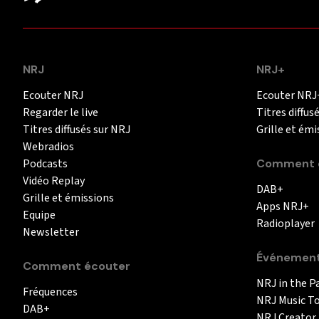
NRJ
NRJ+
Ecouter NRJ
Ecouter NRJ
Regarder le live
Titres diffus
Titres diffusés sur NRJ
Grille et émi
Webradios
Podcasts
Comment é
Vidéo Replay
DAB+
Grille et émissions
Apps NRJ+
Equipe
Radioplayer
Newsletter
Événemen
Comment écouter
NRJ in the P
Fréquences
NRJ Music T
DAB+
NRJ Creator