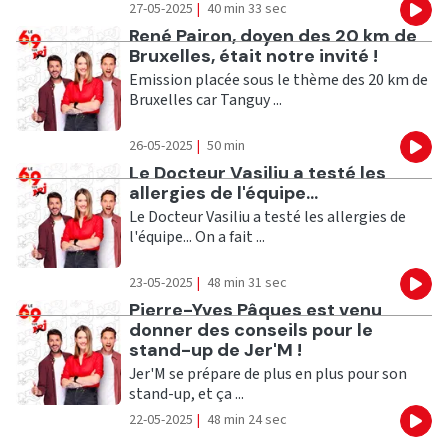
27-05-2025
|
40 min 33 sec
Eco
Ecouter
René Pairon, doyen des 20 km de
Bruxelles, était notre invité !
Emission placée sous le thème des 20 km de
Bruxelles car Tanguy ...
26-05-2025
|
50 min
Eco
Ecouter
Le Docteur Vasiliu a testé les
allergies de l'équipe...
Le Docteur Vasiliu a testé les allergies de
l'équipe... On a fait ...
23-05-2025
|
48 min 31 sec
Eco
Ecouter
Pierre-Yves Pâques est venu
donner des conseils pour le
stand-up de Jer'M !
Jer'M se prépare de plus en plus pour son
stand-up, et ça ...
22-05-2025
|
48 min 24 sec
Eco