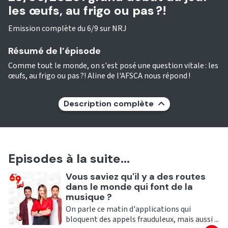
les œufs, au frigo ou pas ?!
Emission complète du 6/9 sur NRJ
Résumé de l’épisode
Comme tout le monde, on s'est posé une question vitale : les
œufs, au frigo ou pas ?! Aline de l'AFSCA nous répond !
Description complète
Episodes à la suite...
Ecouter
Vous saviez qu'il y a des routes
dans le monde qui font de la
musique ?
On parle ce matin d'applications qui
bloquent des appels frauduleux, mais aussi ...