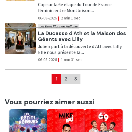
Cap sur la 6e étape du Tour de France
féminin entre Montbrison ...
06-08-2026
|
2 min 1 sec
Les Bons Plans en Wallonie
Ecouter
La Ducasse d'Ath et la Maison des
Géants avec Lilly
Julien part à la découverte d'Ath avec Lilly.
Elle nous présente la ...
06-08-2026
|
1 min 31 sec
1
2
3
Vous pourriez aimer aussi