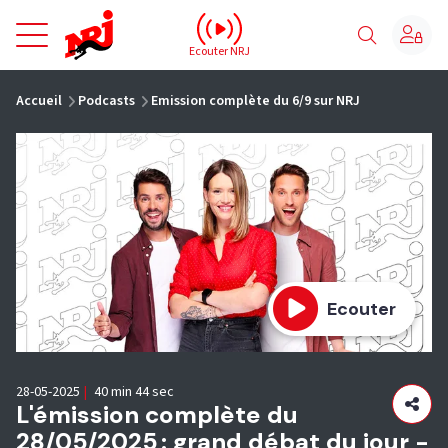
NRJ - Accueil
Ecouter NRJ
vous êtes ici
Accueil
Podcasts
Emission complète du 6/9 sur NRJ
Ecouter
28-05-2025
|
40 min 44 sec
L'émission complète du
28/05/2025 : grand débat du jour -