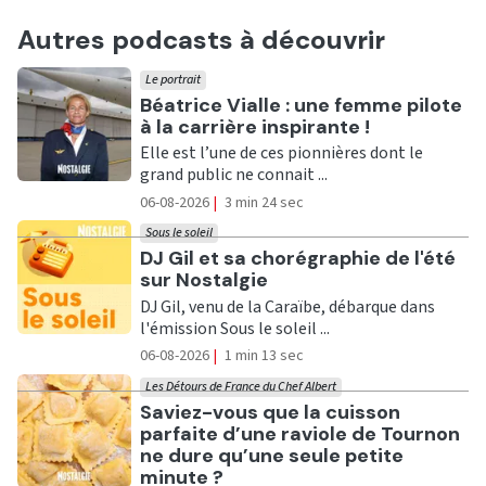
Autres podcasts à découvrir
Le portrait
Ecouter
Béatrice Vialle : une femme pilote
à la carrière inspirante !
Elle est l’une de ces pionnières dont le
grand public ne connait ...
06-08-2026
|
3 min 24 sec
Sous le soleil
Ecouter
DJ Gil et sa chorégraphie de l'été
sur Nostalgie
DJ Gil, venu de la Caraïbe, débarque dans
l'émission Sous le soleil ...
06-08-2026
|
1 min 13 sec
Les Détours de France du Chef Albert
Ecouter
Saviez-vous que la cuisson
parfaite d’une raviole de Tournon
ne dure qu’une seule petite
minute ?