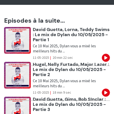
Episodes à la suite...
Ecouter
David Guetta, Lorna, Teddy Swims
: Le mix de Dylan du 10/05/2025 -
Partie 1
Ce 10 Mai 2025, Dylan vous a mixé les
meilleurs hits du ...
11-05-2025
|
20 min 22 sec
Eco
Ecouter
Hugel, Nelly Furtado, Major Lazer :
Le mix de Dylan du 10/05/2025 -
Partie 2
Ce 10 Mai 2025, Dylan vous a mixé les
meilleurs hits du ...
11-05-2025
|
18 min 9 sec
Eco
Ecouter
David Guetta, Gims, Bob SInclar :
Le mix de Dylan du 10/05/2025 -
Partie 3