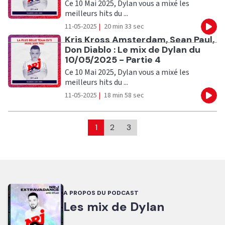
Ce 10 Mai 2025, Dylan vous a mixé les
meilleurs hits du ...
11-05-2025
|
20 min 33 sec
Eco
Ecouter
Kris Kross Amsterdam, Sean Paul,
Don Diablo : Le mix de Dylan du
10/05/2025 - Partie 4
Ce 10 Mai 2025, Dylan vous a mixé les
meilleurs hits du ...
11-05-2025
|
18 min 58 sec
Eco
1
2
3
A PROPOS DU PODCAST
Les mix de Dylan