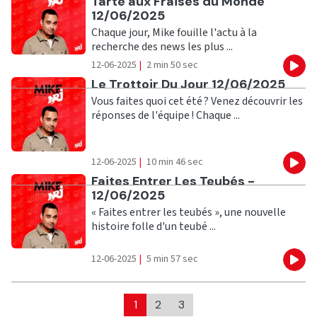
Tarte aux Fraises du Monde
12/06/2025
Chaque jour, Mike fouille l'actu à la
recherche des news les plus ...
12-06-2025
|
2 min 50 sec
Eco
Ecouter
Le Trottoir Du Jour 12/06/2025
Vous faites quoi cet été ? Venez découvrir les
réponses de l'équipe ! Chaque ...
12-06-2025
|
10 min 46 sec
Eco
Ecouter
Faites Entrer Les Teubés -
12/06/2025
« Faites entrer les teubés », une nouvelle
histoire folle d'un teubé ...
12-06-2025
|
5 min 57 sec
Eco
1
2
3