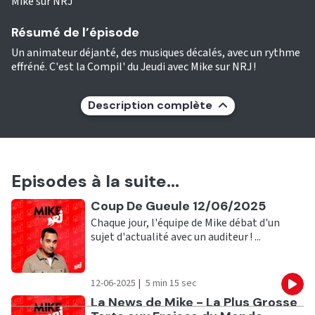
Mike sur NRJ
Résumé de l’épisode
Un animateur déjanté, des musiques décalés, avec un rythme
effréné. C'est la Compil' du Jeudi avec Mike sur NRJ !
Description complète
Episodes à la suite...
Ecouter
Coup De Gueule 12/06/2025
Chaque jour, l'équipe de Mike débat d'un
sujet d'actualité avec un auditeur ! ...
12-06-2025
|
5 min 15 sec
Eco
Ecouter
La News de Mike - La Plus Grosse