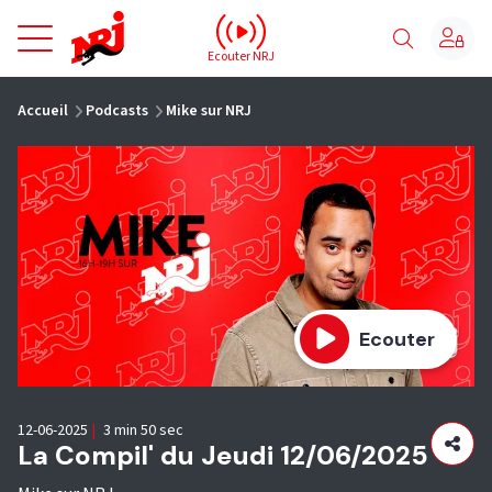
NRJ - Accueil
Ecouter NRJ
vous êtes ici
Accueil
Podcasts
Mike sur NRJ
Ecouter
12-06-2025
|
3 min 50 sec
La Compil' du Jeudi 12/06/2025