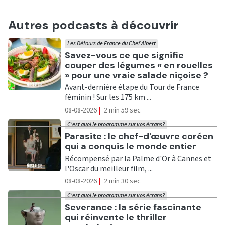
Autres podcasts à découvrir
Les Détours de France du Chef Albert
Ecouter
Savez-vous ce que signifie
couper des légumes « en rouelles
» pour une vraie salade niçoise ?
Avant-dernière étape du Tour de France
féminin ! Sur les 175 km ...
08-08-2026
|
2 min 59 sec
C'est quoi le programme sur vos écrans?
Ecouter
Parasite : le chef-d'œuvre coréen
qui a conquis le monde entier
Récompensé par la Palme d'Or à Cannes et
l'Oscar du meilleur film, ...
08-08-2026
|
2 min 30 sec
C'est quoi le programme sur vos écrans?
Ecouter
Severance : la série fascinante
qui réinvente le thriller