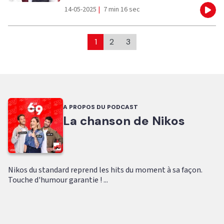
14-05-2025
|
7 min 16 sec
Eco
1
2
3
A PROPOS DU PODCAST
La chanson de Nikos
Nikos du standard reprend les hits du moment à sa façon.
Touche d'humour garantie ! ...