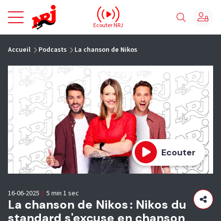
NRJ - Accueil
Ecouter NRJ
vous êtes ici
Accueil
Podcasts
La chanson de Nikos
Ecouter
16-06-2025
|
5 min 1 sec
La chanson de Nikos : Nikos du
standard s'excuse en chanson