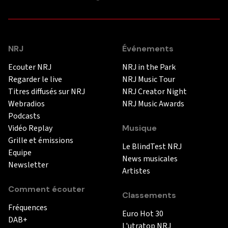
NRJ
Événements
Ecouter NRJ
NRJ in the Park
Regarder le live
NRJ Music Tour
Titres diffusés sur NRJ
NRJ Creator Night
Webradios
NRJ Music Awards
Podcasts
Vidéo Replay
Musique
Grille et émissions
Le BlindTest NRJ
Equipe
News musicales
Newsletter
Artistes
Comment écouter
Classements
Fréquences
Euro Hot 30
DAB+
L'utratop NRJ