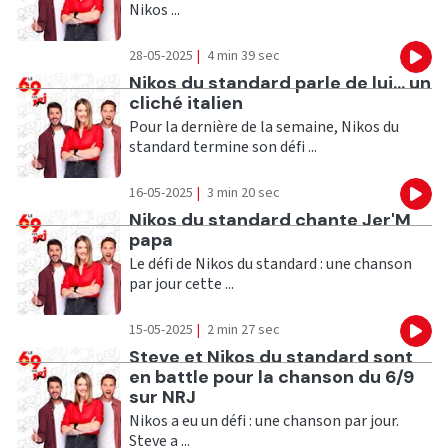
Nikos ...
28-05-2025
|
4 min 39 sec
Eco
Ecouter
Nikos du standard parle de lui... un
cliché italien
Pour la dernière de la semaine, Nikos du
standard termine son défi ...
16-05-2025
|
3 min 20 sec
Eco
Ecouter
Nikos du standard chante Jer'M
papa
Le défi de Nikos du standard : une chanson
par jour cette ...
15-05-2025
|
2 min 27 sec
Eco
Ecouter
Steve et Nikos du standard sont
en battle pour la chanson du 6/9
sur NRJ
Nikos a eu un défi : une chanson par jour.
Steve a ...