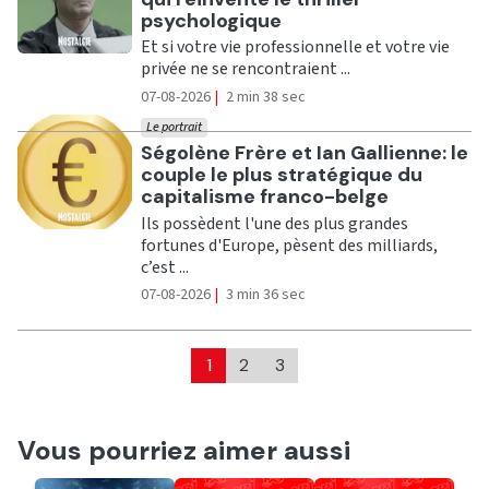
psychologique
Et si votre vie professionnelle et votre vie
privée ne se rencontraient ...
07-08-2026
|
2 min 38 sec
Le portrait
Ecouter
Ségolène Frère et Ian Gallienne: le
couple le plus stratégique du
capitalisme franco-belge
Ils possèdent l'une des plus grandes
fortunes d'Europe, pèsent des milliards,
c’est ...
07-08-2026
|
3 min 36 sec
1
2
3
Vous pourriez aimer aussi