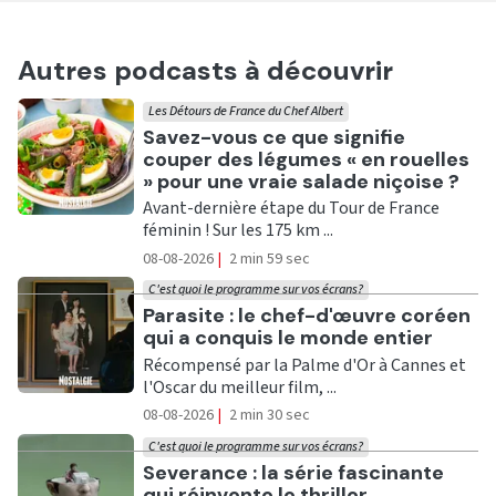
Autres podcasts à découvrir
Les Détours de France du Chef Albert
Ecouter
Savez-vous ce que signifie
couper des légumes « en rouelles
» pour une vraie salade niçoise ?
Avant-dernière étape du Tour de France
féminin ! Sur les 175 km ...
08-08-2026
|
2 min 59 sec
C'est quoi le programme sur vos écrans?
Ecouter
Parasite : le chef-d'œuvre coréen
qui a conquis le monde entier
Récompensé par la Palme d'Or à Cannes et
l'Oscar du meilleur film, ...
08-08-2026
|
2 min 30 sec
C'est quoi le programme sur vos écrans?
Ecouter
Severance : la série fascinante
qui réinvente le thriller