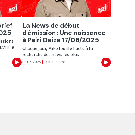
Ecouter
rief
La News de début
2025
d'émission : Une naissance
à Pairi Daiza 17/06/2025
issions
uvrir le
Chaque jour, Mike fouille l'actu à la
recherche des news les plus ...
17-06-2025
|
3 min 3 sec
Ecouter
Ecouter