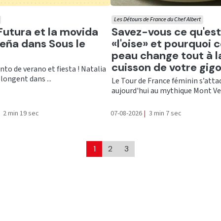
Les Détours de France du Chef Albert
er
Ecouter
Futura et la movida
Savez-vous ce qu'est
eña dans Sous le
«l'oise» et pourquoi 
peau change tout à l
cuisson de votre gigo
into de verano et fiesta ! Natalia
plongent dans ...
Le Tour de France féminin s’atta
aujourd'hui au mythique Mont Vent
2 min 19 sec
07-08-2026
|
3 min 7 sec
1
2
3