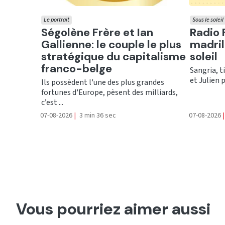
Le portrait
Sous le soleil
Ecouter
Ecout
Ségolène Frère et Ian
Radio 
Gallienne: le couple le plus
madril
stratégique du capitalisme
soleil
franco-belge
Sangria, t
et Julien 
Ils possèdent l'une des plus grandes
fortunes d'Europe, pèsent des milliards,
c’est ...
07-08-2026
|
3 min 36 sec
07-08-2026
|
Vous pourriez aimer aussi