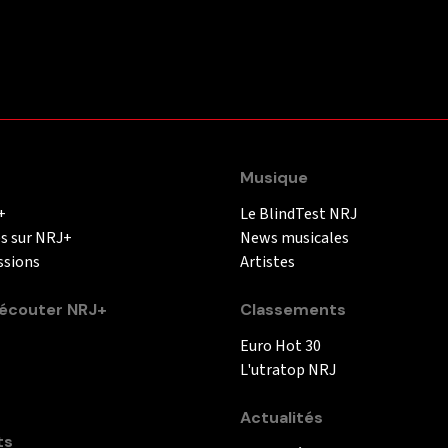
Musique
+
Le BlindTest NRJ
és sur NRJ+
News musicales
ssions
Artistes
couter NRJ+
Classements
Euro Hot 30
L'utratop NRJ
Actualités
ts