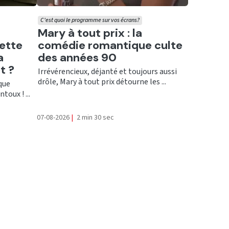
C'est quoi le programme sur vos écrans?
Ecouter
Mary à tout prix : la
cette
comédie romantique culte
a
des années 90
t ?
Irrévérencieux, déjanté et toujours aussi
drôle, Mary à tout prix détourne les ...
que
oux ! ...
07-08-2026
|
2 min 30 sec