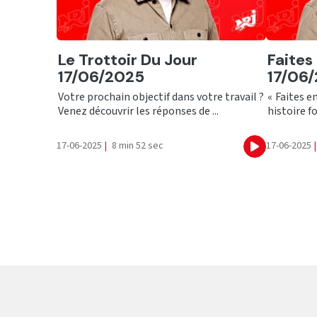
Ecouter
Ecout
Le Trottoir Du Jour
Faites
17/06/2025
17/06
Votre prochain objectif dans votre travail ?
« Faites e
Venez découvrir les réponses de ...
histoire fo
17-06-2025
|
8 min 52 sec
17-06-2025
|
Ecouter