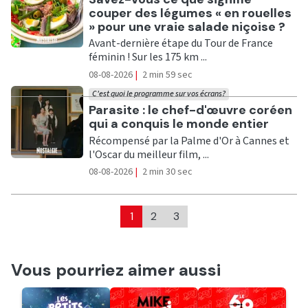
couper des légumes « en rouelles
» pour une vraie salade niçoise ?
Avant-dernière étape du Tour de France
féminin ! Sur les 175 km ...
08-08-2026
|
2 min 59 sec
C'est quoi le programme sur vos écrans?
Ecouter
Parasite : le chef-d'œuvre coréen
qui a conquis le monde entier
Récompensé par la Palme d'Or à Cannes et
l'Oscar du meilleur film, ...
08-08-2026
|
2 min 30 sec
1
2
3
Vous pourriez aimer aussi