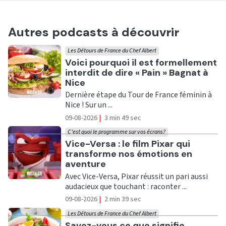
Autres podcasts à découvrir
Les Détours de France du Chef Albert
Ecouter
Voici pourquoi il est formellement
interdit de dire « Pain » Bagnat à
Nice
Dernière étape du Tour de France féminin à
Nice ! Sur un ...
09-08-2026
|
3 min 49 sec
C'est quoi le programme sur vos écrans?
Ecouter
Vice-Versa : le film Pixar qui
transforme nos émotions en
aventure
Avec Vice-Versa, Pixar réussit un pari aussi
audacieux que touchant : raconter ...
09-08-2026
|
2 min 39 sec
Les Détours de France du Chef Albert
Ecouter
Savez-vous ce que signifie