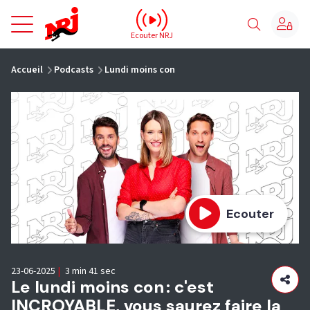
NRJ - Accueil
Ecouter NRJ
vous êtes ici
Accueil
Podcasts
Lundi moins con
Ecouter
23-06-2025
|
3 min 41 sec
Le lundi moins con : c'est
INCROYABLE, vous saurez faire la