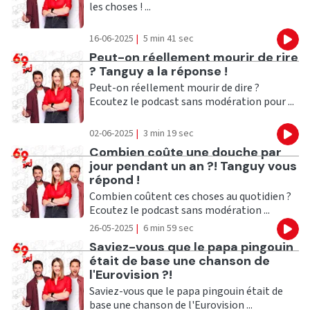
les choses ! ...
16-06-2025
|
5 min 41 sec
Eco
Ecouter
Peut-on réellement mourir de rire
? Tanguy a la réponse !
Peut-on réellement mourir de dire ?
Ecoutez le podcast sans modération pour ...
02-06-2025
|
3 min 19 sec
Eco
Ecouter
Combien coûte une douche par
jour pendant un an ?! Tanguy vous
répond !
Combien coûtent ces choses au quotidien ?
Ecoutez le podcast sans modération ...
26-05-2025
|
6 min 59 sec
Eco
Ecouter
Saviez-vous que le papa pingouin
était de base une chanson de
l'Eurovision ?!
Saviez-vous que le papa pingouin était de
base une chanson de l'Eurovision ...