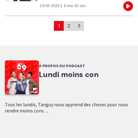
19-05-2025
|
6 min 42 sec
Eco
1
2
3
A PROPOS DU PODCAST
Lundi moins con
Tous les lundis, Tanguy nous apprend des choses pour nous
rendre moins cons. ...