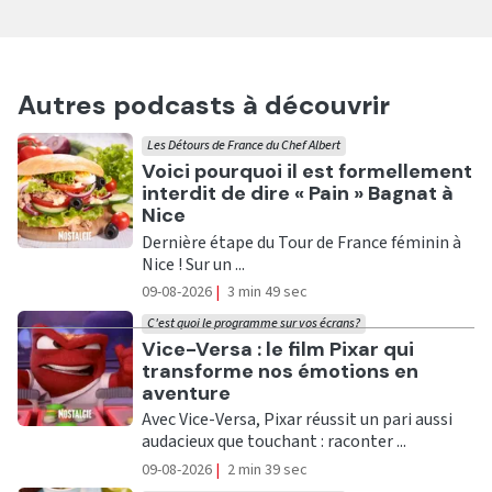
Autres podcasts à découvrir
Les Détours de France du Chef Albert
Ecouter
Voici pourquoi il est formellement
interdit de dire « Pain » Bagnat à
Nice
Dernière étape du Tour de France féminin à
Nice ! Sur un ...
09-08-2026
|
3 min 49 sec
C'est quoi le programme sur vos écrans?
Ecouter
Vice-Versa : le film Pixar qui
transforme nos émotions en
aventure
Avec Vice-Versa, Pixar réussit un pari aussi
audacieux que touchant : raconter ...
09-08-2026
|
2 min 39 sec