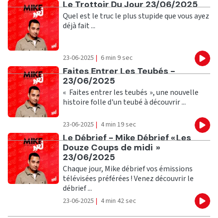
Ecouter
Le Trottoir Du Jour 23/06/2025
Quel est le truc le plus stupide que vous ayez
déjà fait ...
23-06-2025
|
6 min 9 sec
Eco
Ecouter
Faites Entrer Les Teubés -
23/06/2025
« Faites entrer les teubés », une nouvelle
histoire folle d'un teubé à découvrir ...
23-06-2025
|
4 min 19 sec
Eco
Ecouter
Le Débrief - Mike Débrief « Les
Douze Coups de midi »
23/06/2025
Chaque jour, Mike débrief vos émissions
télévisées préférées ! Venez découvrir le
débrief ...
23-06-2025
|
4 min 42 sec
Eco