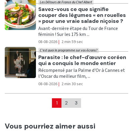
Les Détours de France du Chef Albert
Ecouter
Savez-vous ce que signifie
couper des légumes « en rouelles
» pour une vraie salade niçoise ?
Avant-dernière étape du Tour de France
féminin ! Sur les 175 km ...
08-08-2026
|
2 min 59 sec
C'est quoi le programme sur vos écrans?
Ecouter
Parasite : le chef-d'œuvre coréen
qui a conquis le monde entier
Récompensé par la Palme d'Or à Cannes et
l'Oscar du meilleur film, ...
08-08-2026
|
2 min 30 sec
1
2
3
Vous pourriez aimer aussi