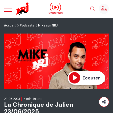
NRJ - Accueil
Ecouter NRJ
vous êtes ici
Accueil
Podcasts
Mike sur NRJ
Ecouter
23-06-2025
|
4 min 49 sec
La Chronique de Julien
23/06/2025