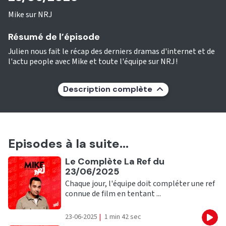
Mike sur NRJ
Résumé de l’épisode
Julien nous fait le récap des derniers dramas d'internet et de
l'actu people avec Mike et toute l'équipe sur NRJ !
Description complète
Episodes à la suite...
Ecouter
Le Complète La Ref du
23/06/2025
Chaque jour, l'équipe doit compléter une ref
connue de film en tentant ...
23-06-2025
|
1 min 42 sec
Eco