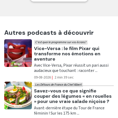
Autres podcasts à découvrir
C'est quoi le programme sur vos écrans?
Ecouter
Vice-Versa : le film Pixar qui
transforme nos émotions en
aventure
Avec Vice-Versa, Pixar réussit un pari aussi
audacieux que touchant : raconter ...
09-08-2026
|
2 min 39 sec
Les Détours de France du Chef Albert
Ecouter
Savez-vous ce que signifie
couper des légumes « en rouelles
» pour une vraie salade niçoise ?
Avant-dernière étape du Tour de France
féminin ! Sur les 175 km ...