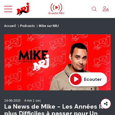
NRJ - Accueil
Ecouter NRJ
vous êtes ici
Accueil
Podcasts
Mike sur NRJ
Ecouter
24-06-2025
|
4 min 1 sec
La News de Mike - Les Années les
plus Difficiles à passer pour Un