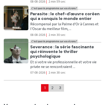
08-08-2026
|
2 min 59 sec
C'est quoi le programme sur vos écrans?
Ecouter
Parasite : le chef-d'œuvre coréen
qui a conquis le monde entier
Récompensé par la Palme d'Or à Cannes et
l'Oscar du meilleur film, ...
08-08-2026
|
2 min 30 sec
C'est quoi le programme sur vos écrans?
Ecouter
Severance : la série fascinante
qui réinvente le thriller
psychologique
Et si votre vie professionnelle et votre vie
privée ne se rencontraient ...
07-08-2026
|
2 min 38 sec
1
2
3