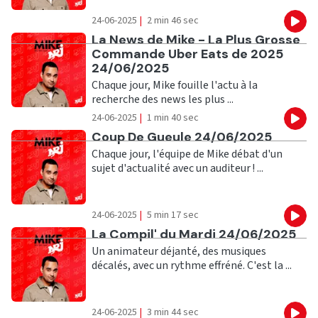
24-06-2025
|
2 min 46 sec
Eco
Ecouter
La News de Mike - La Plus Grosse
Commande Uber Eats de 2025
24/06/2025
Chaque jour, Mike fouille l'actu à la
recherche des news les plus ...
24-06-2025
|
1 min 40 sec
Eco
Ecouter
Coup De Gueule 24/06/2025
Chaque jour, l'équipe de Mike débat d'un
sujet d'actualité avec un auditeur ! ...
24-06-2025
|
5 min 17 sec
Eco
Ecouter
La Compil' du Mardi 24/06/2025
Un animateur déjanté, des musiques
décalés, avec un rythme effréné. C'est la ...
24-06-2025
|
3 min 44 sec