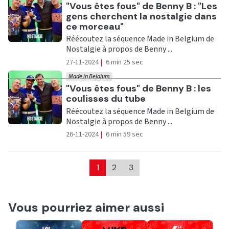
Ecouter
"Vous êtes fous" de Benny B : "Les
gens cherchent la nostalgie dans
ce morceau"
Réécoutez la séquence Made in Belgium de
Nostalgie à propos de Benny ...
27-11-2024
|
6 min 25 sec
Made in Belgium
Ecouter
"Vous êtes fous" de Benny B : les
coulisses du tube
Réécoutez la séquence Made in Belgium de
Nostalgie à propos de Benny ...
26-11-2024
|
6 min 59 sec
1
2
3
Vous pourriez aimer aussi