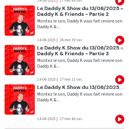
14-06-2025
|
27 min 49 sec
Eco
Ecouter
Le Daddy K Show du 13/06/2025 -
Daddy K & Friends - Partie 2
Montez le son, Daddy K vous fait revivre son
Daddy K & ...
14-06-2025
|
26 min 30 sec
Eco
Ecouter
Le Daddy K Show du 13/06/2025 -
Daddy K & Friends - Partie 3
Montez le son, Daddy K vous fait revivre son
Daddy K & ...
14-06-2025
|
27 min 21 sec
Eco
Ecouter
Le Daddy K Show du 13/06/2025
Montez le son, Daddy K vous fait revivre son
Daddy K & ...
14-06-2025
|
27 min 40 sec
Eco