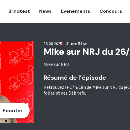
Blindtest
News
Evenements
Concours
26-06-2025
|
31 min 54 sec
Mike sur NRJ du 26
Mike sur NRJ
Résumé de l’épisode
Retrouvez le 17h/18h de Mike sur NRJ du je
folles et des Débriefs.
Ecouter