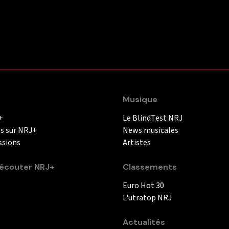
Musique
+
Le BlindTest NRJ
és sur NRJ+
News musicales
ssions
Artistes
couter NRJ+
Classements
Euro Hot 30
L'utratop NRJ
Actualités