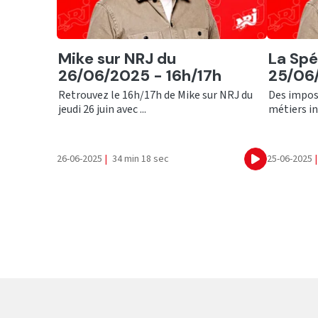
Ecouter
Ecout
Mike sur NRJ du
La Spé
26/06/2025 - 16h/17h
25/06
Retrouvez le 16h/17h de Mike sur NRJ du
Des impost
jeudi 26 juin avec ...
métiers ins
26-06-2025
|
34 min 18 sec
25-06-2025
|
Ecouter