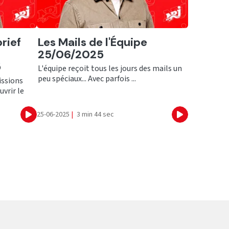
Ecouter
rief
Les Mails de l'Équipe
25/06/2025
5
L'équipe reçoit tous les jours des mails un
peu spéciaux... Avec parfois ...
issions
uvrir le
25-06-2025
|
3 min 44 sec
Ecouter
Ecouter