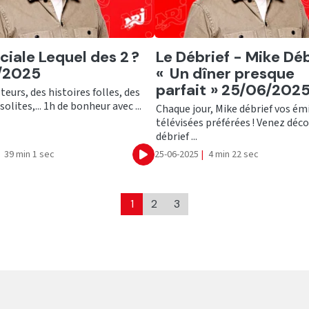
er
Ecouter
ciale Lequel des 2 ?
Le Débrief - Mike Déb
/2025
« Un dîner presque
parfait » 25/06/202
eurs, des histoires folles, des
olites,... 1h de bonheur avec ...
Chaque jour, Mike débrief vos ém
télévisées préférées ! Venez déco
débrief ...
39 min 1 sec
25-06-2025
|
4 min 22 sec
Ecouter
1
2
3