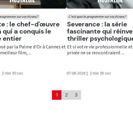
 programme sur vos écrans?
C'est quoi le programme sur vos écrans?
er
Ecouter
te : le chef-d'œuvre
Severance : la série
 qui a conquis le
fascinante qui réinve
 entier
thriller psychologiqu
é par la Palme d'Or à Cannes et
Et si votre vie professionnelle et
meilleur film, ...
privée ne se rencontraient ...
2 min 30 sec
07-08-2026
|
2 min 38 sec
1
2
3