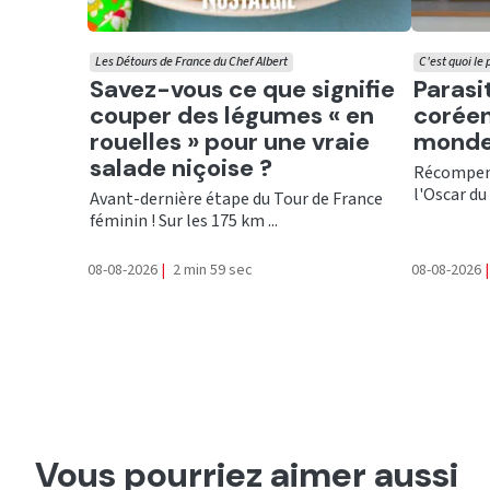
Les Détours de France du Chef Albert
C'est quoi le
Ecouter
Ecout
Savez-vous ce que signifie
Parasi
couper des légumes « en
coréen
rouelles » pour une vraie
monde
salade niçoise ?
Récompens
l'Oscar du 
Avant-dernière étape du Tour de France
féminin ! Sur les 175 km ...
08-08-2026
|
2 min 59 sec
08-08-2026
|
Vous pourriez aimer aussi