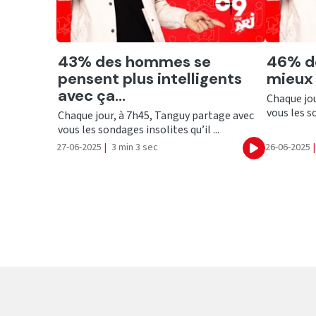
Ecouter
Ecout
43% des hommes se
46% d
pensent plus intelligents
mieux 
avec ça...
Chaque jou
vous les so
Chaque jour, à 7h45, Tanguy partage avec
vous les sondages insolites qu’il ...
27-06-2025
|
3 min 3 sec
26-06-2025
|
Ecouter