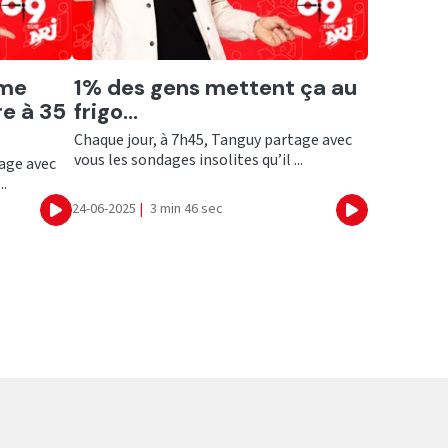
Ecouter
mme
1% des gens mettent ça au
e à 35
frigo...
Chaque jour, à 7h45, Tanguy partage avec
vous les sondages insolites qu’il ...
tage avec
..
24-06-2025
|
3 min 46 sec
Ecouter
Ecouter