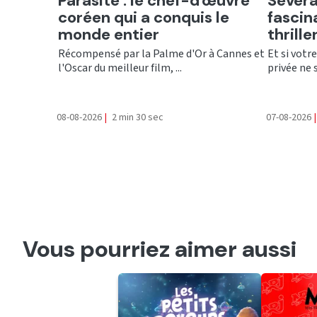
Parasite : le chef-d'œuvre
Severa
coréen qui a conquis le
fascin
monde entier
thrill
Récompensé par la Palme d'Or à Cannes et
Et si votr
l'Oscar du meilleur film, ...
privée ne 
08-08-2026
|
2 min 30 sec
07-08-2026
|
Vous pourriez aimer aussi