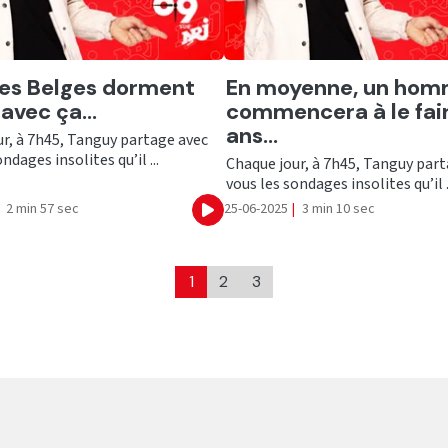
er
Ecouter
es Belges dorment
En moyenne, un ho
avec ça...
commencera à le fair
ans...
r, à 7h45, Tanguy partage avec
ndages insolites qu’il ...
Chaque jour, à 7h45, Tanguy par
vous les sondages insolites qu’il .
2 min 57 sec
25-06-2025
|
3 min 10 sec
Ecouter
1
2
3