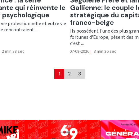
nce : la série
Ségolène Frère et Ia
ante qui réinvente le
Gallienne: le couple l
er psychologique
stratégique du capit
franco-belge
e vie professionnelle et votre vie
se rencontraient ...
Ils possèdent l'une des plus gra
fortunes d'Europe, pèsent des mi
c’est ...
2 min 38 sec
07-08-2026
|
3 min 36 sec
1
2
3