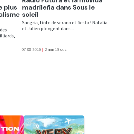
n
Radio Futura et la movida
e plus
madrileña dans Sous le
alisme
soleil
Sangria, tinto de verano et fiesta ! Natalia
et Julien plongent dans ...
ndes
lliards,
07-08-2026
|
2 min 19 sec