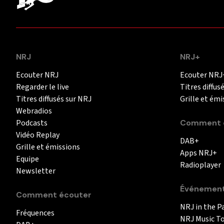
NRJ
NRJ+
Ecouter NRJ
Ecouter NRJ
Regarder le live
Titres diffus
Titres diffusés sur NRJ
Grille et émi
Webradios
Podcasts
Comment é
Vidéo Replay
DAB+
Grille et émissions
Apps NRJ+
Equipe
Radioplayer
Newsletter
Événemen
Comment écouter
NRJ in the P
Fréquences
NRJ Music T