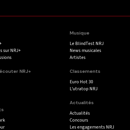
Musique
+
Le BlindTest NRJ
és sur NRJ+
News musicales
ssions
Artistes
couter NRJ+
Classements
Euro Hot 30
L'utratop NRJ
Actualités
ts
Actualités
ark
Concours
our
Les engagements NRJ