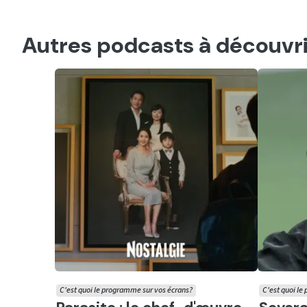
Autres podcasts à découvri
C'est quoi le programme sur vos écrans?
C'est quoi le
Ecouter
Ecout