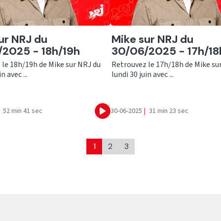
er
Ecouter
ur NRJ du
Mike sur NRJ du
2025 - 18h/19h
30/06/2025 - 17h/18
 le 18h/19h de Mike sur NRJ du
Retrouvez le 17h/18h de Mike su
n avec ...
lundi 30 juin avec ...
52 min 41 sec
30-06-2025
|
31 min 23 sec
Ecouter
1
2
3