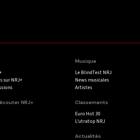
Musique
+
Le BlindTest NRJ
és sur NRJ+
News musicales
ssions
Artistes
couter NRJ+
Classements
Euro Hot 30
L'utratop NRJ
Actualités