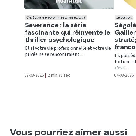
C'est quoi le programme sur vos écrans?
Le portrait
Ecouter
Ecout
Severance : la série
Ségolè
fascinante qui réinvente le
Gallien
thriller psychologique
straté
franc
Et si votre vie professionnelle et votre vie
privée ne se rencontraient ...
Ils possèd
fortunes d
c’est ...
07-08-2026
|
2 min 38 sec
07-08-2026
|
Vous pourriez aimer aussi