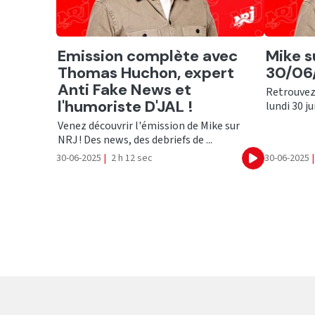
Ecouter
Ecout
Emission complète avec
Mike s
Thomas Huchon, expert
30/06/
Anti Fake News et
Retrouvez
l'humoriste D'JAL !
lundi 30 jui
Venez découvrir l'émission de Mike sur
NRJ ! Des news, des debriefs de ...
30-06-2025
|
2 h 12 sec
30-06-2025
|
Ecouter