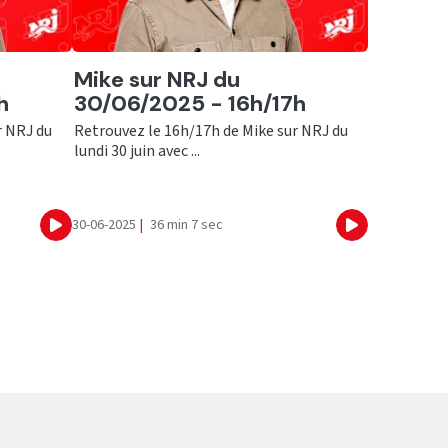
Ecouter
Mike sur NRJ du
h
30/06/2025 - 16h/17h
r NRJ du
Retrouvez le 16h/17h de Mike sur NRJ du
lundi 30 juin avec ...
30-06-2025
|
36 min 7 sec
Ecouter
Ecouter