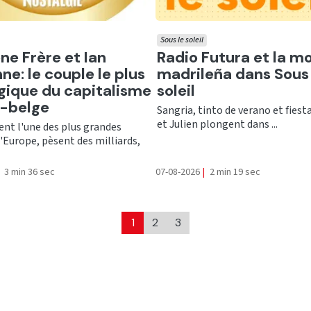
Sous le soleil
er
Ecouter
ne Frère et Ian
Radio Futura et la m
ne: le couple le plus
madrileña dans Sous 
gique du capitalisme
soleil
o-belge
Sangria, tinto de verano et fiesta
et Julien plongent dans ...
ent l'une des plus grandes
'Europe, pèsent des milliards,
3 min 36 sec
07-08-2026
|
2 min 19 sec
1
2
3