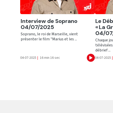
Ecouter
Ecout
Interview de Soprano
Le Déb
04/07/2025
« La G
04/07
Soprano, le roi de Marseille, vient
présenter le film "Marius et les ...
Chaque jou
télévisées
débrief ...
04-07-2025
|
16 min 16 sec
04-07-2025
|
Ecouter