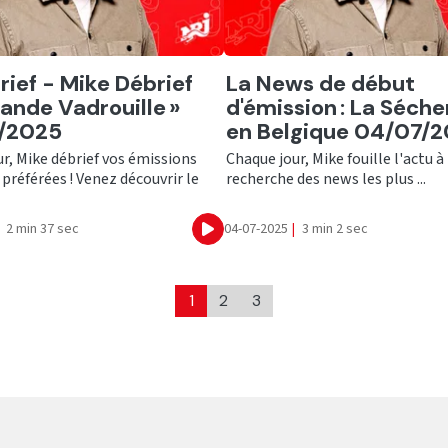
er
Ecouter
rief - Mike Débrief
La News de début
rande Vadrouille »
d'émission : La Séch
/2025
en Belgique 04/07/
r, Mike débrief vos émissions
Chaque jour, Mike fouille l'actu à 
 préférées ! Venez découvrir le
recherche des news les plus ...
2 min 37 sec
04-07-2025
|
3 min 2 sec
Ecouter
1
2
3