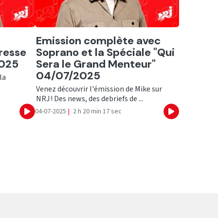
Ecouter
Emission complète avec
eresse
Soprano et la Spéciale "Qui
2025
Sera le Grand Menteur"
04/07/2025
la
Venez découvrir l'émission de Mike sur
NRJ ! Des news, des debriefs de ...
04-07-2025
|
2 h 20 min 17 sec
Ecouter
Ecouter