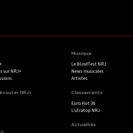
Musique
+
Le BlindTest NRJ
és sur NRJ+
News musicales
ssions
Artistes
couter NRJ+
Classements
Euro Hot 30
L'utratop NRJ
Actualités
ts