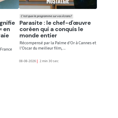
C'est quoi le programme sur vos écrans?
Ecouter
gnifie
Parasite : le chef-d'œuvre
« en
coréen qui a conquis le
raie
monde entier
Récompensé par la Palme d'Or à Cannes et
l'Oscar du meilleur film, ...
 France
08-08-2026
|
2 min 30 sec