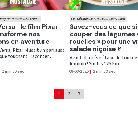
 programme sur vos écrans?
Les Détours de France du Chef Albert
er
Ecouter
rsa : le film Pixar
Savez-vous ce que si
ansforme nos
couper des légumes 
ns en aventure
rouelles » pour une v
salade niçoise ?
Versa, Pixar réussit un pari aussi
que touchant : raconter ...
Avant-dernière étape du Tour de
féminin ! Sur les 175 km ...
2 min 39 sec
08-08-2026
|
2 min 59 sec
1
2
3