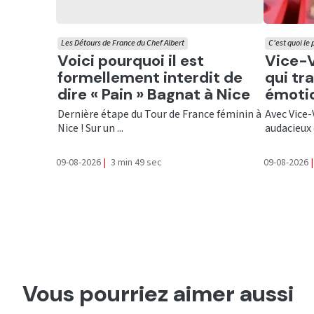
Les Détours de France du Chef Albert
C'est quoi le
Ecouter
Ecout
Voici pourquoi il est
Vice-Ve
formellement interdit de
qui tr
dire « Pain » Bagnat à Nice
émotio
Dernière étape du Tour de France féminin à
Avec Vice-
Nice ! Sur un ...
audacieux 
09-08-2026
|
3 min 49 sec
09-08-2026
|
Vous pourriez aimer aussi