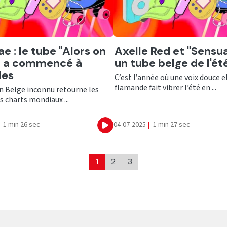
er
Ecouter
e : le tube "Alors on
Axelle Red et "Sensual
" a commencé à
un tube belge de l'ét
les
C’est l’année où une voix douce e
flamande fait vibrer l’été en ...
n Belge inconnu retourne les
es charts mondiaux ...
1 min 26 sec
04-07-2025
|
1 min 27 sec
Ecouter
1
2
3