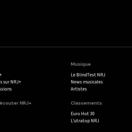
Musique
+
Le BlindTest NRJ
és sur NRJ+
News musicales
ssions
Artistes
couter NRJ+
Classements
Euro Hot 30
L'utratop NRJ