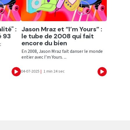
Ecouter
ité" :
Jason Mraz et “I’m Yours” :
é 93
le tube de 2008 qui fait
encore du bien
t
En 2008, Jason Mraz fait danser le monde
entier avec I’m Yours. ...
04-07-2025
|
1 min 24 sec
Ecouter
Ecouter