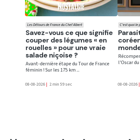
Les Détours de France du Chef Albert
C'est quoi le
Ecouter
Ecout
Savez-vous ce que signifie
Parasi
couper des légumes « en
coréen
rouelles » pour une vraie
monde
salade niçoise ?
Récompens
l'Oscar du 
Avant-dernière étape du Tour de France
féminin ! Sur les 175 km ...
08-08-2026
|
2 min 59 sec
08-08-2026
|