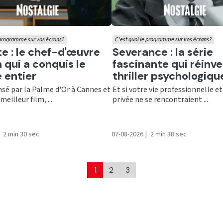
 programme sur vos écrans?
C'est quoi le programme sur vos écrans?
er
Ecouter
te : le chef-d'œuvre
Severance : la série
 qui a conquis le
fascinante qui réinve
 entier
thriller psychologiqu
é par la Palme d'Or à Cannes et
Et si votre vie professionnelle et
meilleur film, ...
privée ne se rencontraient ...
2 min 30 sec
07-08-2026
|
2 min 38 sec
1
2
3