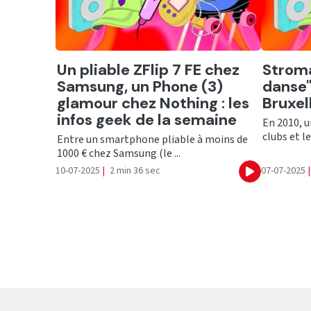
Ecouter
Ecout
Un pliable ZFlip 7 FE chez
Stroma
Samsung, un Phone (3)
danse
glamour chez Nothing : les
Bruxel
infos geek de la semaine
En 2010, u
clubs et l
Entre un smartphone pliable à moins de
1000 € chez Samsung (le ...
10-07-2025
|
2 min 36 sec
07-07-2025
|
Ecouter