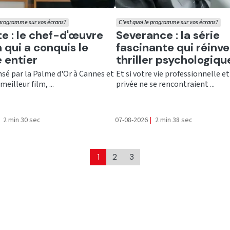
 programme sur vos écrans?
C'est quoi le programme sur vos écrans?
er
Ecouter
te : le chef-d'œuvre
Severance : la série
 qui a conquis le
fascinante qui réinve
 entier
thriller psychologiqu
é par la Palme d'Or à Cannes et
Et si votre vie professionnelle et
meilleur film, ...
privée ne se rencontraient ...
2 min 30 sec
07-08-2026
|
2 min 38 sec
1
2
3