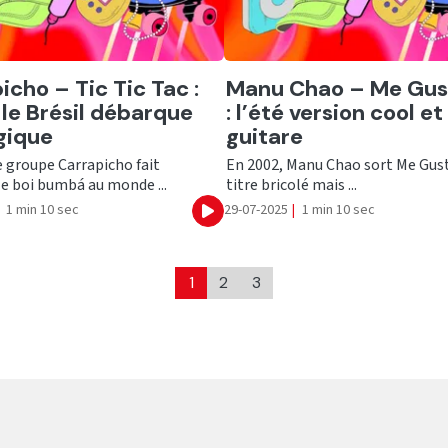
er
Ecouter
icho – Tic Tic Tac :
Manu Chao – Me Gus
le Brésil débarque
: l’été version cool et
gique
guitare
e groupe Carrapicho fait
En 2002, Manu Chao sort Me Gust
le boi bumbá au monde ...
titre bricolé mais ...
1 min 10 sec
29-07-2025
|
1 min 10 sec
Ecouter
1
2
3