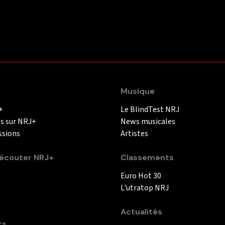
Musique
+
Le BlindTest NRJ
és sur NRJ+
News musicales
ssions
Artistes
couter NRJ+
Classements
Euro Hot 30
L'utratop NRJ
Actualités
ts