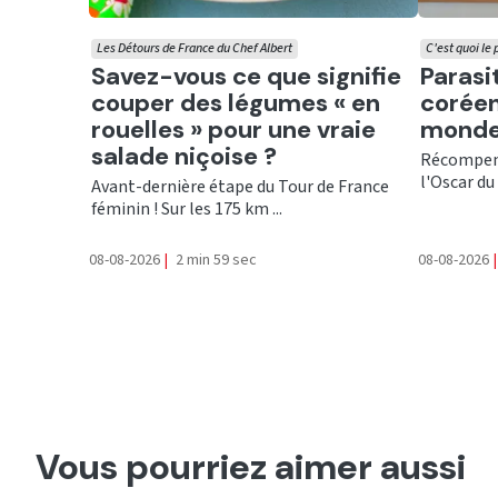
Les Détours de France du Chef Albert
C'est quoi le
Ecouter
Ecout
Savez-vous ce que signifie
Parasi
couper des légumes « en
coréen
rouelles » pour une vraie
monde
salade niçoise ?
Récompens
l'Oscar du 
Avant-dernière étape du Tour de France
féminin ! Sur les 175 km ...
08-08-2026
|
2 min 59 sec
08-08-2026
|
Vous pourriez aimer aussi