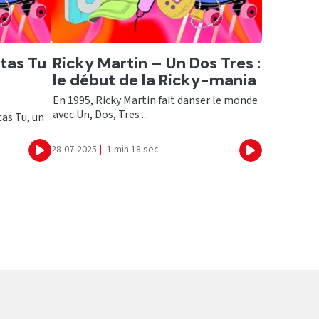
Ecouter
tas Tu
Ricky Martin – Un Dos Tres :
le début de la Ricky-mania
En 1995, Ricky Martin fait danser le monde
avec Un, Dos, Tres ...
as Tu, un
28-07-2025
|
1 min 18 sec
Ecouter
Ecouter