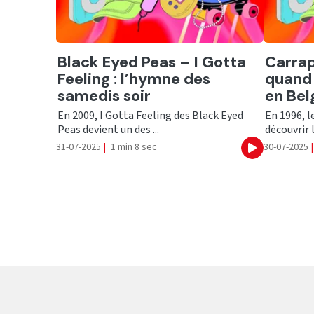
Ecouter
Ecout
Black Eyed Peas – I Gotta
Carrap
Feeling : l’hymne des
quand 
samedis soir
en Bel
En 2009, I Gotta Feeling des Black Eyed
En 1996, l
Peas devient un des ...
découvrir 
31-07-2025
|
1 min 8 sec
30-07-2025
|
Ecouter