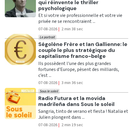
qui réinvente le thriller
psychologique
Et si votre vie professionnelle et votre vie
privée ne se rencontraient ...
07-08-2026
|
2 min 38 sec
Le portrait
Ecouter
Ségolène Frère et Ian Gallienne: le
couple le plus stratégique du
capitalisme franco-belge
Ils possèdent l'une des plus grandes
fortunes d'Europe, pèsent des milliards,
c’est ...
07-08-2026
|
3 min 36 sec
Sous le soleil
Ecouter
Radio Futura et la movida
madrileña dans Sous le soleil
Sangria, tinto de verano et fiesta ! Natalia et
Julien plongent dans ...
07-08-2026
|
2 min 19 sec