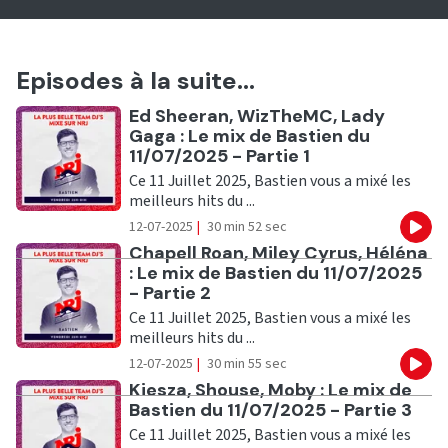
Episodes à la suite...
Ecouter
Ed Sheeran, WizTheMC, Lady
Gaga : Le mix de Bastien du
11/07/2025 - Partie 1
Ce 11 Juillet 2025, Bastien vous a mixé les
meilleurs hits du ...
12-07-2025
|
30 min 52 sec
Eco
Ecouter
Chapell Roan, Miley Cyrus, Héléna
: Le mix de Bastien du 11/07/2025
- Partie 2
Ce 11 Juillet 2025, Bastien vous a mixé les
meilleurs hits du ...
12-07-2025
|
30 min 55 sec
Eco
Ecouter
Kiesza, Shouse, Moby : Le mix de
Bastien du 11/07/2025 - Partie 3
Ce 11 Juillet 2025, Bastien vous a mixé les