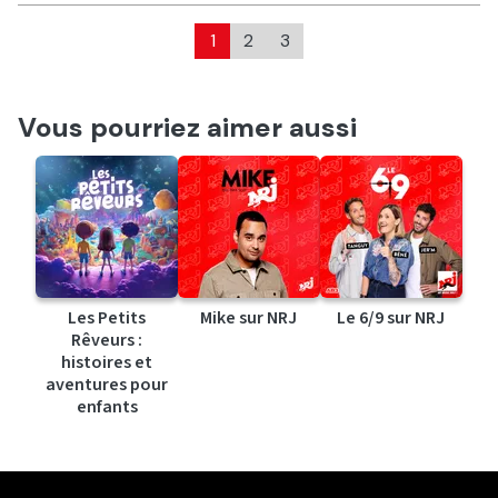
1
2
3
Vous pourriez aimer aussi
Les Petits
Mike sur NRJ
Le 6/9 sur NRJ
Rêveurs :
histoires et
aventures pour
enfants