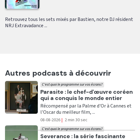
Retrouvez tous les sets mixés par Bastien, notre DJ résident
NRJ Extravadance ...
Autres podcasts à découvrir
C'est quoi le programme sur vos écrans?
Ecouter
Parasite : le chef-d'œuvre coréen
qui a conquis le monde entier
Récompensé par la Palme d'Or à Cannes et
l'Oscar du meilleur film, ...
08-08-2026
|
2 min 30 sec
C'est quoi le programme sur vos écrans?
Ecouter
Severance : la série fascinante