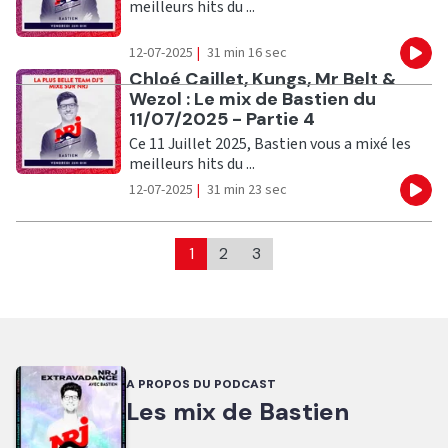
meilleurs hits du ...
12-07-2025
|
31 min 16 sec
Eco
Ecouter
Chloé Caillet, Kungs, Mr Belt &
Wezol : Le mix de Bastien du
11/07/2025 - Partie 4
Ce 11 Juillet 2025, Bastien vous a mixé les
meilleurs hits du ...
12-07-2025
|
31 min 23 sec
Eco
1
2
3
A PROPOS DU PODCAST
Les mix de Bastien