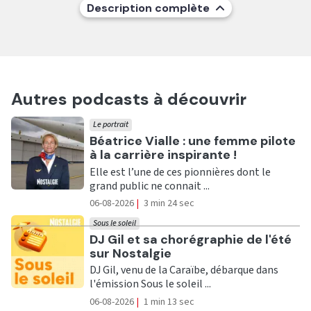
Description complète
Autres podcasts à découvrir
Le portrait
Ecouter
Béatrice Vialle : une femme pilote
à la carrière inspirante !
Elle est l’une de ces pionnières dont le
grand public ne connait ...
06-08-2026
|
3 min 24 sec
Sous le soleil
Ecouter
DJ Gil et sa chorégraphie de l'été
sur Nostalgie
DJ Gil, venu de la Caraïbe, débarque dans
l'émission Sous le soleil ...
06-08-2026
|
1 min 13 sec