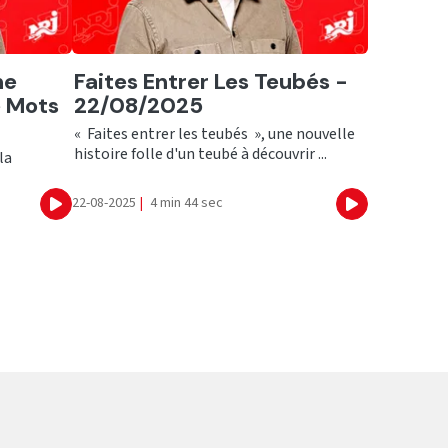
Ecouter
ne
Faites Entrer Les Teubés -
e Mots
22/08/2025
« Faites entrer les teubés », une nouvelle
histoire folle d'un teubé à découvrir ...
la
22-08-2025
|
4 min 44 sec
Ecouter
Ecouter