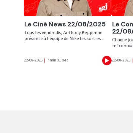
Ecouter
Ecout
Le Ciné News 22/08/2025
Le Com
22/08
Tous les vendredis, Anthony Keppenne
présente à l'équipe de Mike les sorties ...
Chaque jou
ref connue
22-08-2025
|
7 min 31 sec
22-08-2025
|
Ecouter