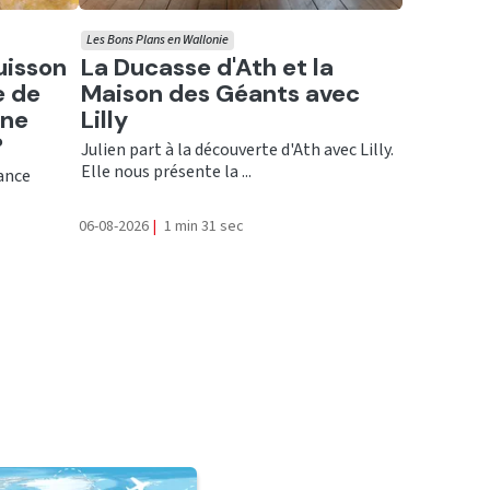
Les Bons Plans en Wallonie
Ecouter
uisson
La Ducasse d'Ath et la
e de
Maison des Géants avec
une
Lilly
?
Julien part à la découverte d'Ath avec Lilly.
Elle nous présente la ...
rance
06-08-2026
|
1 min 31 sec