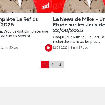
er
Ecouter
plète La Ref du
La News de Mike - U
/2025
Etude sur les Jeux d
22/08/2025
r, l'équipe doit compléter une
 de film en tentant ...
Chaque jour, Mike fouille l'actu à 
recherche des news les plus ...
1 min 50 sec
22-08-2025
|
1 min 37 sec
Ecouter
1
2
3