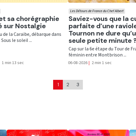
Les Détours de France du Chef Albert
er
Ecouter
 et sa chorégraphie
Saviez-vous que la c
té sur Nostalgie
parfaite d’une raviol
Tournon ne dure qu’
nu de la Caraïbe, débarque dans
seule petite minute 
Sous le soleil ...
Cap sur la 6e étape du Tour de F
féminin entre Montbrison ...
1 min 13 sec
06-08-2026
|
2 min 1 sec
1
2
3