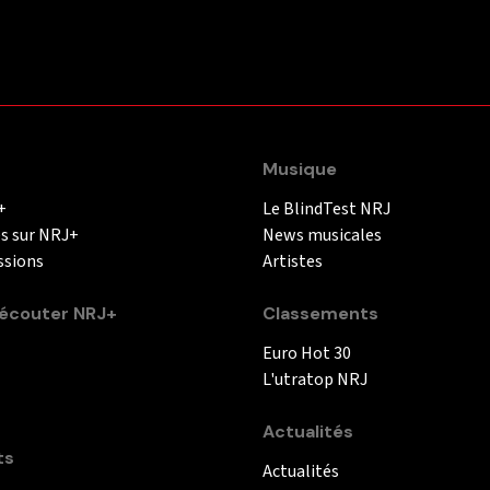
Musique
+
Le BlindTest NRJ
és sur NRJ+
News musicales
ssions
Artistes
couter NRJ+
Classements
Euro Hot 30
L'utratop NRJ
Actualités
ts
Actualités