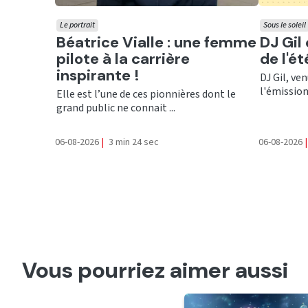
Le portrait
Sous le soleil
Ecouter
Ecout
Béatrice Vialle : une femme
DJ Gil
pilote à la carrière
de l'é
inspirante !
DJ Gil, ve
l'émission 
Elle est l’une de ces pionnières dont le
grand public ne connait ...
06-08-2026
|
3 min 24 sec
06-08-2026
|
Vous pourriez aimer aussi