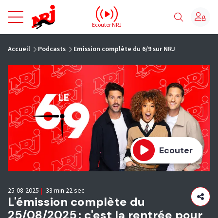
NRJ - Accueil
Ecouter NRJ
vous êtes ici
Accueil
Podcasts
Emission complète du 6/9 sur NRJ
Ecouter
25-08-2025
|
33 min 22 sec
L'émission complète du
25/08/2025 : c'est la rentrée pour