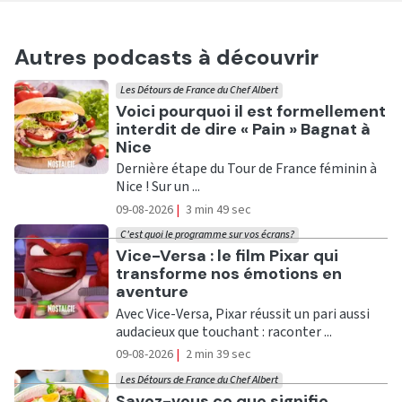
Autres podcasts à découvrir
Les Détours de France du Chef Albert
Ecouter
Voici pourquoi il est formellement
interdit de dire « Pain » Bagnat à
Nice
Dernière étape du Tour de France féminin à
Nice ! Sur un ...
09-08-2026
|
3 min 49 sec
C'est quoi le programme sur vos écrans?
Ecouter
Vice-Versa : le film Pixar qui
transforme nos émotions en
aventure
Avec Vice-Versa, Pixar réussit un pari aussi
audacieux que touchant : raconter ...
09-08-2026
|
2 min 39 sec
Les Détours de France du Chef Albert
Ecouter
Savez-vous ce que signifie