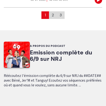
Eco
1
2
3
A PROPOS DU PODCAST
Emission complète du
6/9 sur NRJ
Réécoutez l'émission complète du 6/9 sur NRJ du ##DATE##
avec Béné, Jer'M et Tanguy! Ecoutez vos séquences préférées
où et quand vous le voulez, sans aucune limite. ...