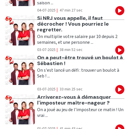
saison ...
04-07-2025
|
47 min 27 sec
Eco
Ecouter
Si NRJ vous appelle, il faut
décrocher ! Vous pourriez le
regretter.
On multiplie votre salaire par 10 depuis 2
semaines, et une personne ...
03-07-2025
|
38 min 52 sec
Eco
Ecouter
On a peut-être trouvé un boulot à
Sébastien !
On s'est lancé un défi : trouver un boulot à
Seb ! ...
03-07-2025
|
33 min 25 sec
Eco
Ecouter
Arriverez-vous à démasquer
l'imposteur maître-nageur ?
On a joué au jeu de l'imposteur ce matin ! Un
vrai ...
01-07-2025
|
41 min 43 sec