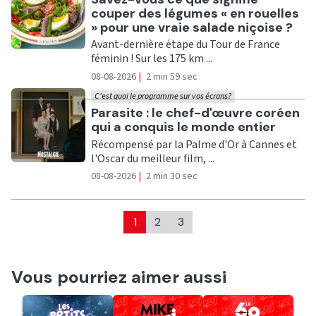
couper des légumes « en rouelles
» pour une vraie salade niçoise ?
Avant-dernière étape du Tour de France
féminin ! Sur les 175 km ...
08-08-2026
|
2 min 59 sec
C'est quoi le programme sur vos écrans?
Ecouter
Parasite : le chef-d'œuvre coréen
qui a conquis le monde entier
Récompensé par la Palme d'Or à Cannes et
l'Oscar du meilleur film, ...
08-08-2026
|
2 min 30 sec
1
2
3
Vous pourriez aimer aussi