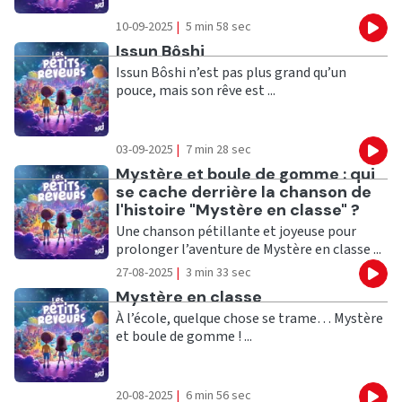
10-09-2025
|
5 min 58 sec
Eco
Ecouter
Issun Bôshi
Issun Bôshi n’est pas plus grand qu’un
pouce, mais son rêve est ...
03-09-2025
|
7 min 28 sec
Eco
Ecouter
Mystère et boule de gomme : qui
se cache derrière la chanson de
l'histoire "Mystère en classe" ?
Une chanson pétillante et joyeuse pour
prolonger l’aventure de Mystère en classe ...
27-08-2025
|
3 min 33 sec
Eco
Ecouter
Mystère en classe
À l’école, quelque chose se trame… Mystère
et boule de gomme ! ...
20-08-2025
|
6 min 56 sec