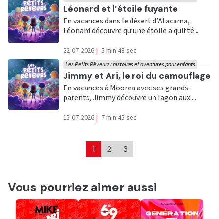
Ecouter
Léonard et l’étoile fuyante
En vacances dans le désert d’Atacama,
Léonard découvre qu’une étoile a quitté ...
22-07-2026
|
5 min 48 sec
Les Petits Rêveurs : histoires et aventures pour enfants
Ecouter
Jimmy et Ari, le roi du camouflage
En vacances à Moorea avec ses grands-
parents, Jimmy découvre un lagon aux ...
15-07-2026
|
7 min 45 sec
1
2
3
Vous pourriez aimer aussi