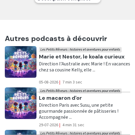
Autres podcasts à découvrir
Les Petits Rêveurs : histoires et aventures pour enfants
Ecouter
Marie et Nestor, le koala curieux
Direction l’Australie avec Marie ! En vacances
chez sa cousine Kelly, elle ...
05-08-2026
|
7 min 3 sec
Les Petits Rêveurs : histoires et aventures pour enfants
Ecouter
Le macaron d'or
Direction Paris avec Susu, une petite
gourmande passionnée de pâtisseries !
Accompagnée ...
29-07-2026
|
4 min 31 sec
Les Petits Rêveurs : histoires et aventures pour enfants