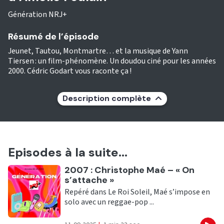
Génération NRJ+
Résumé de l’épisode
Jeunet, Tautou, Montmartre… et la musique de Yann
Tiersen : un film-phénomène. Un doudou ciné pour les années
2000. Cédric Godart vous raconte ça !
Description complète
Episodes à la suite...
Ecouter
2007 : Christophe Maé – « On
s’attache »
Repéré dans Le Roi Soleil, Maé s’impose en
solo avec un reggae-pop ...