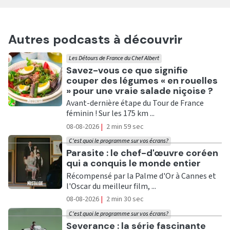
Autres podcasts à découvrir
Les Détours de France du Chef Albert
Ecouter
Savez-vous ce que signifie
couper des légumes « en rouelles
» pour une vraie salade niçoise ?
Avant-dernière étape du Tour de France
féminin ! Sur les 175 km ...
08-08-2026
|
2 min 59 sec
C'est quoi le programme sur vos écrans?
Ecouter
Parasite : le chef-d'œuvre coréen
qui a conquis le monde entier
Récompensé par la Palme d'Or à Cannes et
l'Oscar du meilleur film, ...
08-08-2026
|
2 min 30 sec
C'est quoi le programme sur vos écrans?
Ecouter
Severance : la série fascinante