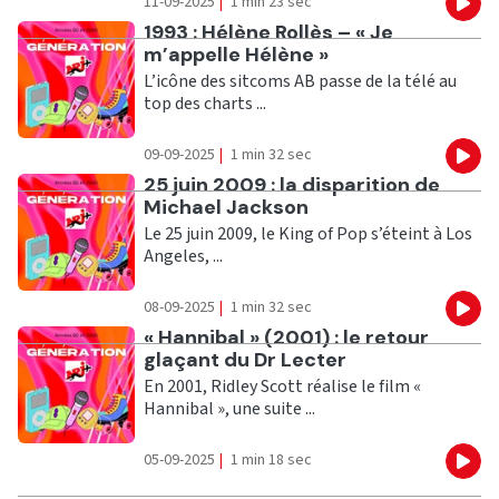
11-09-2025
|
1 min 23 sec
Eco
Ecouter
1993 : Hélène Rollès – « Je
m’appelle Hélène »
L’icône des sitcoms AB passe de la télé au
top des charts ...
09-09-2025
|
1 min 32 sec
Eco
Ecouter
25 juin 2009 : la disparition de
Michael Jackson
Le 25 juin 2009, le King of Pop s’éteint à Los
Angeles, ...
08-09-2025
|
1 min 32 sec
Eco
Ecouter
« Hannibal » (2001) : le retour
glaçant du Dr Lecter
En 2001, Ridley Scott réalise le film «
Hannibal », une suite ...
05-09-2025
|
1 min 18 sec
Eco