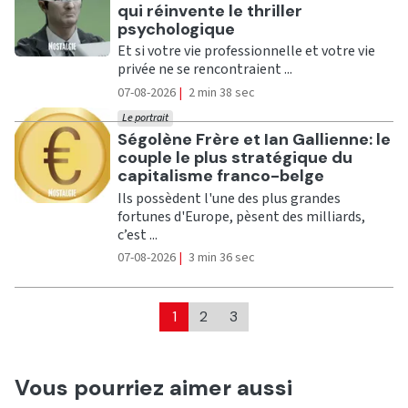
qui réinvente le thriller
psychologique
Et si votre vie professionnelle et votre vie
privée ne se rencontraient ...
07-08-2026
|
2 min 38 sec
Le portrait
Ecouter
Ségolène Frère et Ian Gallienne: le
couple le plus stratégique du
capitalisme franco-belge
Ils possèdent l'une des plus grandes
fortunes d'Europe, pèsent des milliards,
c’est ...
07-08-2026
|
3 min 36 sec
1
2
3
Vous pourriez aimer aussi