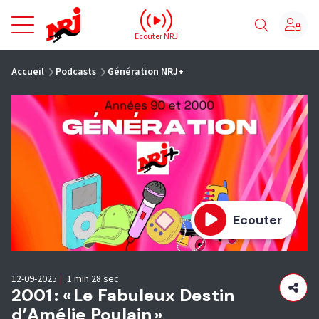
NRJ - Accueil
Ecouter NRJ
vous êtes ici
Accueil
Podcasts
Génération NRJ+
Ecouter
12-09-2025
|
1 min 28 sec
2001 : « Le Fabuleux Destin
d’Amélie Poulain »