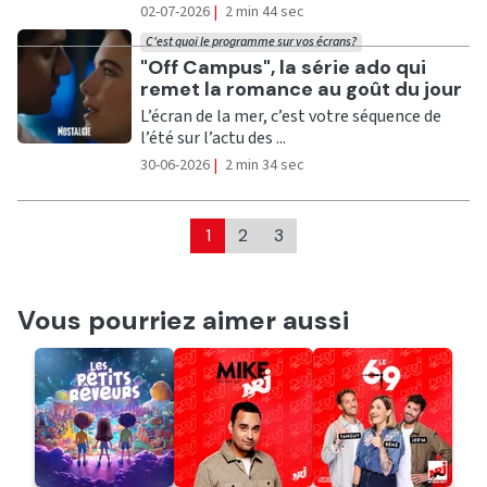
02-07-2026
|
2 min 44 sec
C'est quoi le programme sur vos écrans?
Ecouter
"Off Campus", la série ado qui
remet la romance au goût du jour
L’écran de la mer, c’est votre séquence de
l’été sur l’actu des ...
30-06-2026
|
2 min 34 sec
1
2
3
Vous pourriez aimer aussi