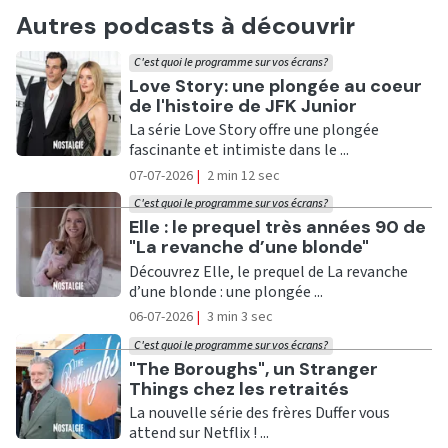
Autres podcasts à découvrir
C'est quoi le programme sur vos écrans?
Ecouter
Love Story: une plongée au coeur
de l'histoire de JFK Junior
La série Love Story offre une plongée
fascinante et intimiste dans le ...
07-07-2026
|
2 min 12 sec
C'est quoi le programme sur vos écrans?
Ecouter
Elle : le prequel très années 90 de
"La revanche d’une blonde"
Découvrez Elle, le prequel de La revanche
d’une blonde : une plongée ...
06-07-2026
|
3 min 3 sec
C'est quoi le programme sur vos écrans?
Ecouter
"The Boroughs", un Stranger
Things chez les retraités
La nouvelle série des frères Duffer vous
attend sur Netflix ! ...