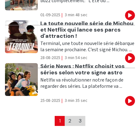
buzz complètement: "L’Été où ...
01-09-2025
|
3 min 48 sec
Eco
Ecouter
La toute nouvelle série de Michou
et Netflix qui lance ses parcs
d'attraction !
Terminal, une toute nouvelle série débarque
la semaine prochaine. C’est signé Michou. ...
28-08-2025
|
3 min 54 sec
Eco
Ecouter
Série News : Netflix choisit vos
séries selon votre signe astro
Netlfix va révolutionner notre façon de
regarder des séries. La plateforme va ...
25-08-2025
|
3 min 35 sec
Eco
1
2
3