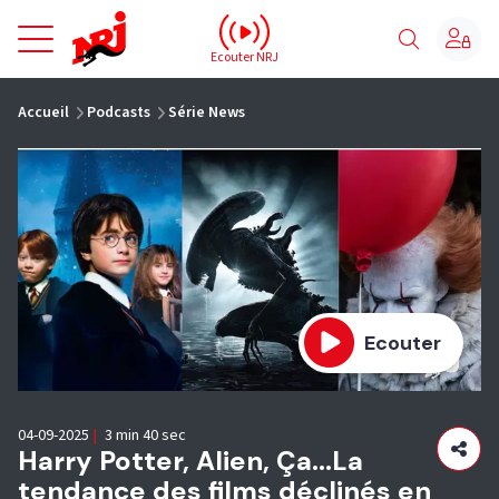
NRJ - Accueil
Ecouter NRJ
vous êtes ici
Accueil
Podcasts
Série News
Ecouter
04-09-2025
|
3 min 40 sec
Harry Potter, Alien, Ça...La
tendance des films déclinés en