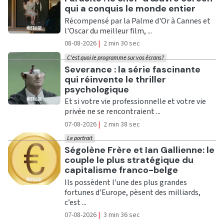
qui a conquis le monde entier
Récompensé par la Palme d'Or à Cannes et
l'Oscar du meilleur film, ...
08-08-2026
|
2 min 30 sec
C'est quoi le programme sur vos écrans?
Ecouter
Severance : la série fascinante
qui réinvente le thriller
psychologique
Et si votre vie professionnelle et votre vie
privée ne se rencontraient ...
07-08-2026
|
2 min 38 sec
Le portrait
Ecouter
Ségolène Frère et Ian Gallienne: le
couple le plus stratégique du
capitalisme franco-belge
Ils possèdent l'une des plus grandes
fortunes d'Europe, pèsent des milliards,
c’est ...
07-08-2026
|
3 min 36 sec