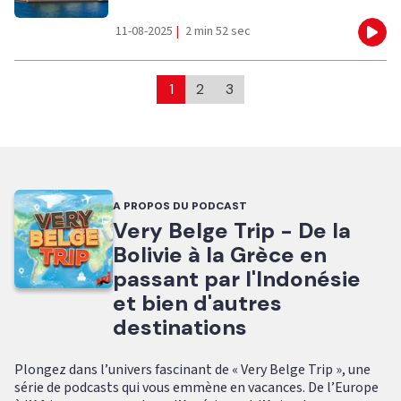
11-08-2025
|
2 min 52 sec
Eco
1
2
3
A PROPOS DU PODCAST
Very Belge Trip - De la
Bolivie à la Grèce en
passant par l'Indonésie
et bien d'autres
destinations
Plongez dans l’univers fascinant de « Very Belge Trip », une
série de podcasts qui vous emmène en vacances. De l’Europe