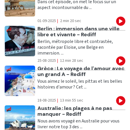
Dans cet épisode, on met le focus sur un
aspect incontournable du ...
01-09-2025
|
2 min 20 sec
Eco
Ecouter
Berlin : immersion dans une ville
libre et vivante - Rediff
Berlin, métropole libre et contrastée,
racontée par Eloïse, une Belge en
immersion. ...
25-08-2025
|
12 min 28 sec
Eco
Ecouter
Grèce : Le voyage de l'amour avec
un grand A - Rediff
Vous aimez le soleil, les pittas et les belles
histoires d'amour ? Cet ...
18-08-2025
|
13 min 55 sec
Eco
Ecouter
Australie : les plages à ne pas
manquer - Rediff
Nous avons voyagé en Australie pour vous
livrer notre top 3 des ...