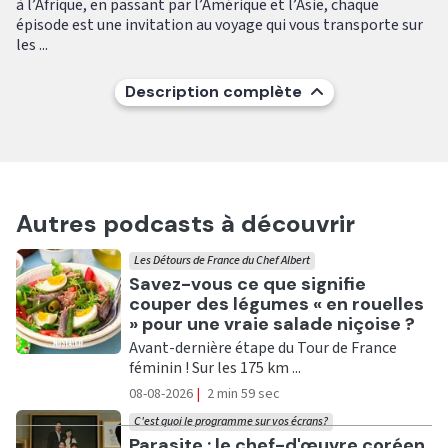
à l’Afrique, en passant par l’Amérique et l’Asie, chaque
épisode est une invitation au voyage qui vous transporte sur
les ...
Description complète
Autres podcasts à découvrir
Les Détours de France du Chef Albert
Ecouter
Savez-vous ce que signifie
couper des légumes « en rouelles
» pour une vraie salade niçoise ?
Avant-dernière étape du Tour de France
féminin ! Sur les 175 km ...
08-08-2026
|
2 min 59 sec
C'est quoi le programme sur vos écrans?
Ecouter
Parasite : le chef-d'œuvre coréen