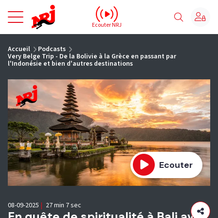
NRJ - Accueil
Ecouter NRJ
vous êtes ici
Accueil
Podcasts
Very Belge Trip - De la Bolivie à la Grèce en passant par
l'Indonésie et bien d'autres destinations
Ecouter
08-09-2025
|
27 min 7 sec
En quête de spiritualité à Bali avec