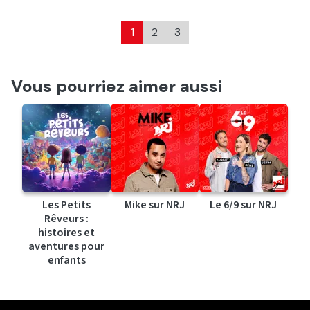
1
2
3
Vous pourriez aimer aussi
Les Petits
Mike sur NRJ
Le 6/9 sur NRJ
Rêveurs :
histoires et
aventures pour
enfants