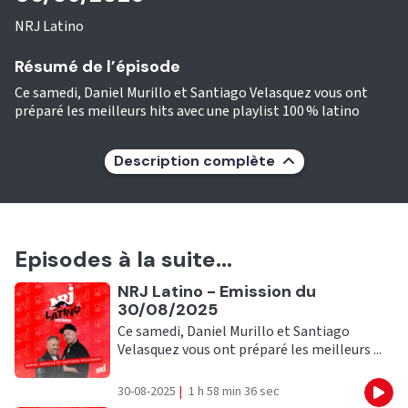
NRJ Latino
Résumé de l’épisode
Ce samedi, Daniel Murillo et Santiago Velasquez vous ont
préparé les meilleurs hits avec une playlist 100 % latino
Description complète
Episodes à la suite...
Ecouter
NRJ Latino - Emission du
30/08/2025
Ce samedi, Daniel Murillo et Santiago
Velasquez vous ont préparé les meilleurs ...
30-08-2025
|
1 h 58 min 36 sec
Eco