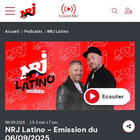
NRJ - Accueil
Ecouter NRJ
vous êtes ici
Accueil
Podcasts
NRJ Latino
Ecouter
06-09-2025
|
2 h 3 min 17 sec
NRJ Latino - Emission du
06/09/2025