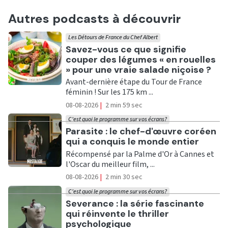
Autres podcasts à découvrir
Les Détours de France du Chef Albert
Ecouter
Savez-vous ce que signifie
couper des légumes « en rouelles
» pour une vraie salade niçoise ?
Avant-dernière étape du Tour de France
féminin ! Sur les 175 km ...
08-08-2026
|
2 min 59 sec
C'est quoi le programme sur vos écrans?
Ecouter
Parasite : le chef-d'œuvre coréen
qui a conquis le monde entier
Récompensé par la Palme d'Or à Cannes et
l'Oscar du meilleur film, ...
08-08-2026
|
2 min 30 sec
C'est quoi le programme sur vos écrans?
Ecouter
Severance : la série fascinante
qui réinvente le thriller
psychologique