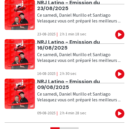
Ecouter
NRJ Latino - Emission du
23/08/2025
Ce samedi, Daniel Murillo et Santiago
Velasquez vous ont préparé les meilleurs ...
23-08-2025
|
2 h 1 min 18 sec
Eco
Ecouter
NRJ Latino - Emission du
16/08/2025
Ce samedi, Daniel Murillo et Santiago
Velasquez vous ont préparé les meilleurs ...
16-08-2025
|
2 h 30 sec
Eco
Ecouter
NRJ Latino - Emission du
09/08/2025
Ce samedi, Daniel Murillo et Santiago
Velasquez vous ont préparé les meilleurs ...
09-08-2025
|
2 h 4 min 28 sec
Eco