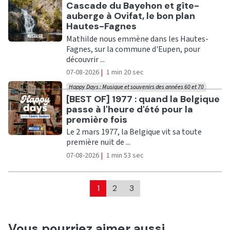
Ecouter
Cascade du Bayehon et gîte-
auberge à Ovifat, le bon plan
Hautes-Fagnes
Mathilde nous emmène dans les Hautes-
Fagnes, sur la commune d'Eupen, pour
découvrir ...
07-08-2026
|
1 min 20 sec
Happy Days : Musique et souvenirs des années 60 et 70
Ecouter
[BEST OF] 1977 : quand la Belgique
passe à l'heure d'été pour la
première fois
Le 2 mars 1977, la Belgique vit sa toute
première nuit de ...
07-08-2026
|
1 min 53 sec
1
2
3
Vous pourriez aimer aussi