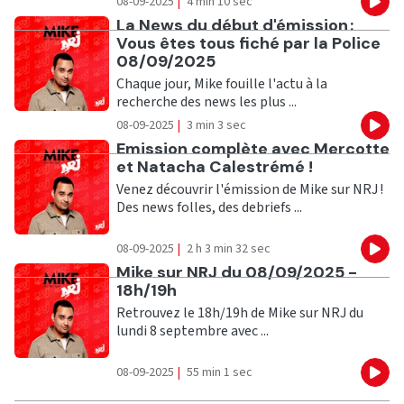
08-09-2025
|
4 min 10 sec
Eco
Ecouter
La News du début d'émission :
Vous êtes tous fiché par la Police
08/09/2025
Chaque jour, Mike fouille l'actu à la
recherche des news les plus ...
08-09-2025
|
3 min 3 sec
Eco
Ecouter
Emission complète avec Mercotte
et Natacha Calestrémé !
Venez découvrir l'émission de Mike sur NRJ !
Des news folles, des debriefs ...
08-09-2025
|
2 h 3 min 32 sec
Eco
Ecouter
Mike sur NRJ du 08/09/2025 -
18h/19h
Retrouvez le 18h/19h de Mike sur NRJ du
lundi 8 septembre avec ...
08-09-2025
|
55 min 1 sec
Eco