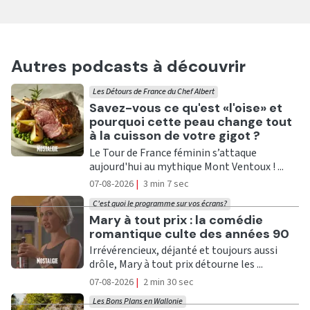
Autres podcasts à découvrir
Les Détours de France du Chef Albert
Ecouter
Savez-vous ce qu'est «l'oise» et
pourquoi cette peau change tout
à la cuisson de votre gigot ?
Le Tour de France féminin s’attaque
aujourd'hui au mythique Mont Ventoux ! ...
07-08-2026
|
3 min 7 sec
C'est quoi le programme sur vos écrans?
Ecouter
Mary à tout prix : la comédie
romantique culte des années 90
Irrévérencieux, déjanté et toujours aussi
drôle, Mary à tout prix détourne les ...
07-08-2026
|
2 min 30 sec
Les Bons Plans en Wallonie