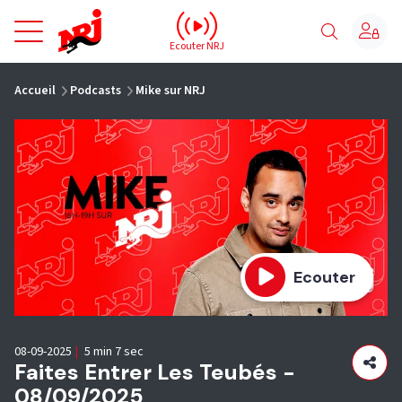
NRJ - Accueil
Ecouter NRJ
vous êtes ici
Accueil
Podcasts
Mike sur NRJ
Ecouter
08-09-2025
|
5 min 7 sec
Faites Entrer Les Teubés -
08/09/2025