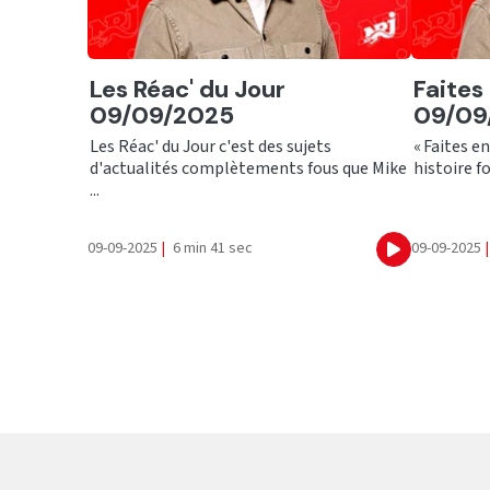
Ecouter
Ecout
Les Réac' du Jour
Faites
09/09/2025
09/09
Les Réac' du Jour c'est des sujets
« Faites e
d'actualités complètements fous que Mike
histoire fo
...
09-09-2025
|
6 min 41 sec
09-09-2025
|
Ecouter