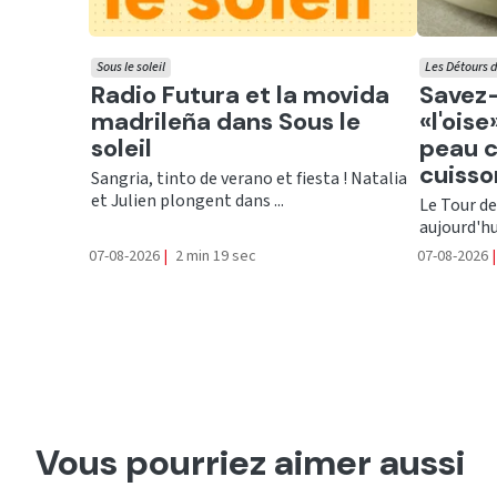
Sous le soleil
Les Détours d
Ecouter
Ecout
Radio Futura et la movida
Savez-
madrileña dans Sous le
«l'ois
soleil
peau c
cuisso
Sangria, tinto de verano et fiesta ! Natalia
et Julien plongent dans ...
Le Tour de
aujourd'hu
07-08-2026
|
2 min 19 sec
07-08-2026
|
Vous pourriez aimer aussi