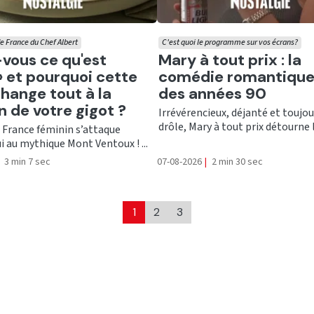
e France du Chef Albert
C'est quoi le programme sur vos écrans?
er
Ecouter
vous ce qu'est
Mary à tout prix : la
e» et pourquoi cette
comédie romantique
hange tout à la
des années 90
n de votre gigot ?
Irrévérencieux, déjanté et toujou
drôle, Mary à tout prix détourne le
 France féminin s’attaque
i au mythique Mont Ventoux ! ...
3 min 7 sec
07-08-2026
|
2 min 30 sec
1
2
3