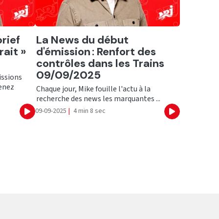
Ecouter
rief
La News du début
rait »
d'émission : Renfort des
contrôles dans les Trains
09/09/2025
issions
Venez
Chaque jour, Mike fouille l'actu à la
recherche des news les marquantes ...
09-09-2025
|
4 min 8 sec
Ecouter
Ecouter