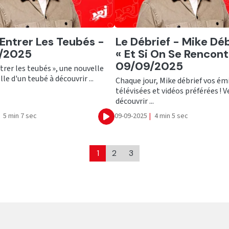
er
Ecouter
 Entrer Les Teubés -
Le Débrief - Mike Déb
/2025
« Et Si On Se Rencont
09/09/2025
ntrer les teubés », une nouvelle
lle d'un teubé à découvrir ...
Chaque jour, Mike débrief vos ém
télévisées et vidéos préférées ! 
découvrir ...
5 min 7 sec
09-09-2025
|
4 min 5 sec
Ecouter
1
2
3