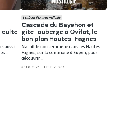
Les Bons Plans en Wallonie
Ecouter
Cascade du Bayehon et
 culte
gîte-auberge à Ovifat, le
bon plan Hautes-Fagnes
rs aussi
Mathilde nous emmène dans les Hautes-
s ...
Fagnes, sur la commune d'Eupen, pour
découvrir ...
07-08-2026
|
1 min 20 sec