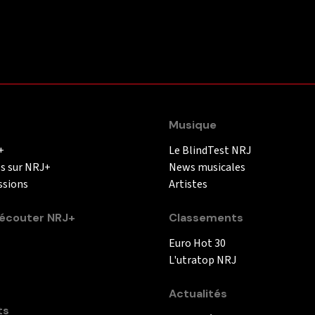
Musique
+
Le BlindTest NRJ
és sur NRJ+
News musicales
ssions
Artistes
couter NRJ+
Classements
Euro Hot 30
L'utratop NRJ
Actualités
ts