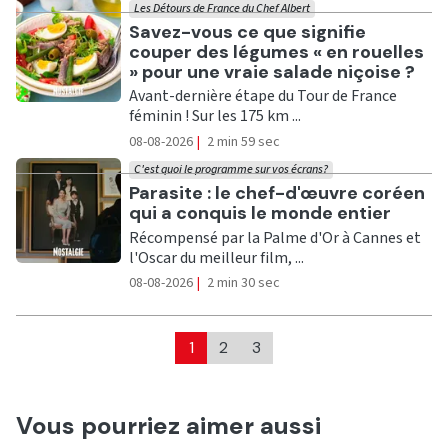
Les Détours de France du Chef Albert
Ecouter
Savez-vous ce que signifie
couper des légumes « en rouelles
» pour une vraie salade niçoise ?
Avant-dernière étape du Tour de France
féminin ! Sur les 175 km ...
08-08-2026
|
2 min 59 sec
C'est quoi le programme sur vos écrans?
Ecouter
Parasite : le chef-d'œuvre coréen
qui a conquis le monde entier
Récompensé par la Palme d'Or à Cannes et
l'Oscar du meilleur film, ...
08-08-2026
|
2 min 30 sec
1
2
3
Vous pourriez aimer aussi