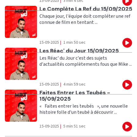
15-09-2025
|
3 min 4 sec
Eco
Ecouter
Le Complète La Ref du 15/09/2025
Chaque jour, l'équipe doit compléter une ref
connue de film en tentant ...
15-09-2025
|
1 min 50 sec
Eco
Ecouter
Les Réac' du Jour 15/09/2025
Les Réac' du Jour c'est des sujets
d'actualités complètements fous que Mike ...
15-09-2025
|
4 min 59 sec
Eco
Ecouter
Faites Entrer Les Teubés -
15/09/2025
« Faites entrer les teubés », une nouvelle
histoire folle d'un teubé à découvrir ...
15-09-2025
|
5 min 51 sec
Eco