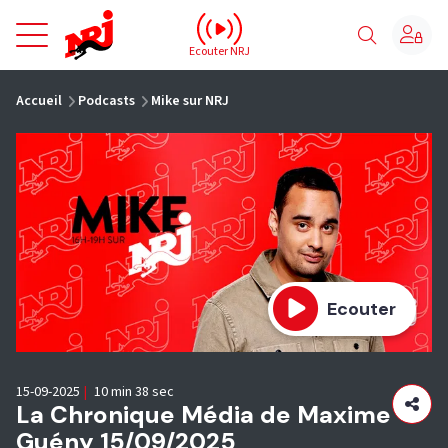
NRJ - Accueil
Ecouter NRJ
vous êtes ici
Accueil
Podcasts
Mike sur NRJ
Ecouter
15-09-2025
|
10 min 38 sec
La Chronique Média de Maxime
Guény 15/09/2025