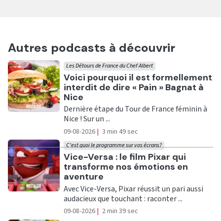
Autres podcasts à découvrir
Les Détours de France du Chef Albert
Ecouter
Voici pourquoi il est formellement
interdit de dire « Pain » Bagnat à
Nice
Dernière étape du Tour de France féminin à
Nice ! Sur un ...
09-08-2026
|
3 min 49 sec
C'est quoi le programme sur vos écrans?
Ecouter
Vice-Versa : le film Pixar qui
transforme nos émotions en
aventure
Avec Vice-Versa, Pixar réussit un pari aussi
audacieux que touchant : raconter ...
09-08-2026
|
2 min 39 sec