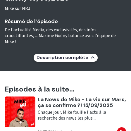
Mike sur NRJ
Résumé de l’épisode
De l'actualité Média, des exclusivités, des infos
croustillantes, ... Maxime Guény balance avec l'équipe de
Mike !
Description complète
Episodes à la suite...
Ecouter
La News de Mike - La vie sur Mars,
ça se confirme ?! 15/09/2025
Chaque jour, Mike fouille l'actu à la
recherche des news les plus ...