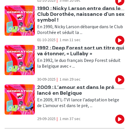
02-10-2025
|
5 min 20 sec
Eco
Ecouter
1990 : Nicky Larson entre dans le
Club Dorothée, naissance d'un sex
symbol !
En 1990, Nicky Larson débarque dans le Club
Dorothée et séduit la ...
01-10-2025
|
1 min 11 sec
Eco
Ecouter
1992 : Deep Forest sort un titre qui
va étonner, « Lullaby »
En 1992, le duo français Deep Forest séduit
la Belgique avec « ...
30-09-2025
|
1 min 29 sec
Eco
Ecouter
2009 : L’amour est dans le pré
lancé en Belgique
En 2009, RTL-TVI lance l’adaptation belge
de L’amour est dans le pré, ...
29-09-2025
|
1 min 37 sec
Eco