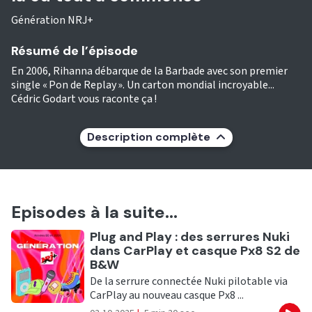
Génération NRJ+
Résumé de l’épisode
En 2006, Rihanna débarque de la Barbade avec son premier
single « Pon de Replay ». Un carton mondial incroyable...
Cédric Godart vous raconte ça !
Description complète
Episodes à la suite...
Ecouter
Plug and Play : des serrures Nuki
dans CarPlay et casque Px8 S2 de
B&W
De la serrure connectée Nuki pilotable via
CarPlay au nouveau casque Px8 ...