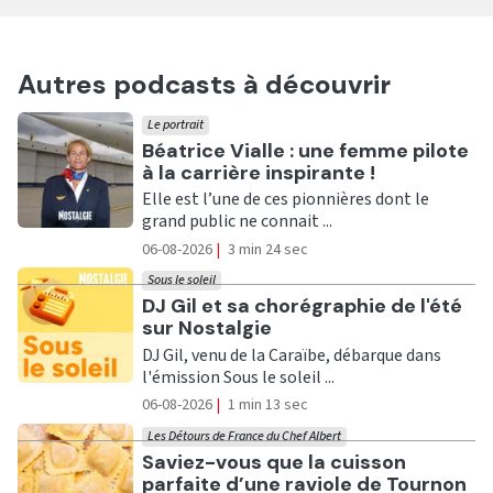
Autres podcasts à découvrir
Le portrait
Ecouter
Béatrice Vialle : une femme pilote
à la carrière inspirante !
Elle est l’une de ces pionnières dont le
grand public ne connait ...
06-08-2026
|
3 min 24 sec
Sous le soleil
Ecouter
DJ Gil et sa chorégraphie de l'été
sur Nostalgie
DJ Gil, venu de la Caraïbe, débarque dans
l'émission Sous le soleil ...
06-08-2026
|
1 min 13 sec
Les Détours de France du Chef Albert
Ecouter
Saviez-vous que la cuisson
parfaite d’une raviole de Tournon