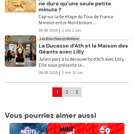
ne dure qu’une seule petite
minute ?
Cap sur la 6e étape du Tour de France
féminin entre Montbrison ...
06-08-2026
|
2 min 1 sec
Les Bons Plans en Wallonie
Ecouter
La Ducasse d'Ath et la Maison des
Géants avec Lilly
Julien part à la découverte d'Ath avec Lilly.
Elle nous présente la ...
06-08-2026
|
1 min 31 sec
1
2
3
Vous pourriez aimer aussi