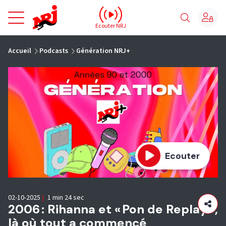
NRJ - Accueil
Ecouter NRJ
vous êtes ici
Accueil
Podcasts
Génération NRJ+
Ecouter
02-10-2025
|
1 min 24 sec
2006 : Rihanna et « Pon de Replay »,
là où tout a commencé