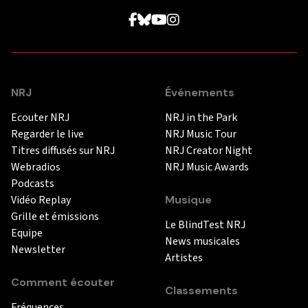
NRJ
Événements
Ecouter NRJ
NRJ in the Park
Regarder le live
NRJ Music Tour
Titres diffusés sur NRJ
NRJ Creator Night
Webradios
NRJ Music Awards
Podcasts
Vidéo Replay
Musique
Grille et émissions
Le BlindTest NRJ
Equipe
News musicales
Newsletter
Artistes
Comment écouter
Classements
Fréquences