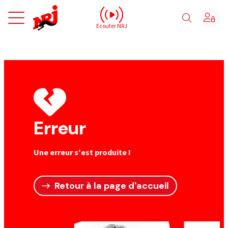
NRJ - Accueil
Ecouter NRJ
Erreur
Une erreur s'est produite !
Retour à la page d'accueil