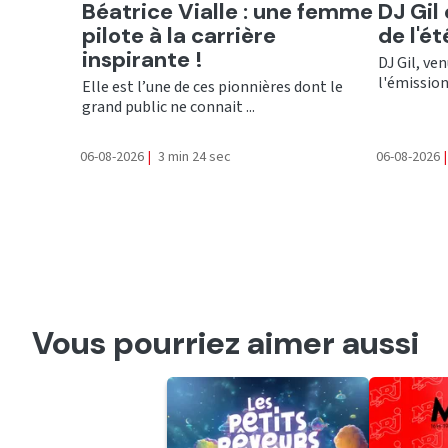
Ecouter
Ecout
Béatrice Vialle : une femme
DJ Gil
pilote à la carrière
de l'é
inspirante !
DJ Gil, ve
l'émission 
Elle est l’une de ces pionnières dont le
grand public ne connait ...
06-08-2026
|
3 min 24 sec
06-08-2026
|
Vous pourriez aimer aussi