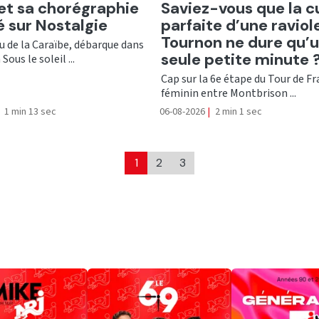
er
Ecouter
 et sa chorégraphie
Saviez-vous que la c
té sur Nostalgie
parfaite d’une raviol
Tournon ne dure qu’
nu de la Caraïbe, débarque dans
seule petite minute 
Sous le soleil ...
Cap sur la 6e étape du Tour de F
féminin entre Montbrison ...
1 min 13 sec
06-08-2026
|
2 min 1 sec
1
2
3