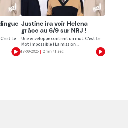
Ecouter
 dingue
Justine ira voir Helena
grâce au 6/9 sur NRJ !
C'est Le
Une enveloppe contient un mot. C'est Le
Mot Impossible ! La mission ...
17-09-2025
|
2 min 41 sec
Ecouter
Ecouter