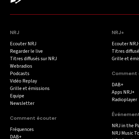
NRJ
NRJ+
Ecouter NRJ
Ecouter NRJ
Regarder le live
Titres diffus
Titres diffusés sur NRJ
Grille et émi
Webradios
Podcasts
Comment é
Vidéo Replay
DAB+
Grille et émissions
Apps NRJ+
Equipe
Radioplayer
Newsletter
Événemen
Comment écouter
NRJ in the P
Fréquences
NRJ Music T
DAB+