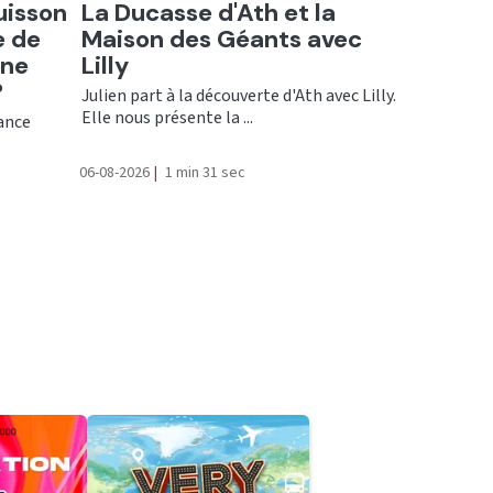
Ecouter
uisson
La Ducasse d'Ath et la
e de
Maison des Géants avec
une
Lilly
?
Julien part à la découverte d'Ath avec Lilly.
Elle nous présente la ...
rance
06-08-2026
|
1 min 31 sec