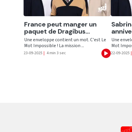
Ecouter
Ecout
France peut manger un
Sabrin
paquet de Dragibus...
annive
Une enveloppe contient un mot. C'est Le
Une envel
Mot Impossible ! La mission ...
Mot Imposs
23-09-2025
|
4 min 3 sec
22-09-2025
|
Ecouter