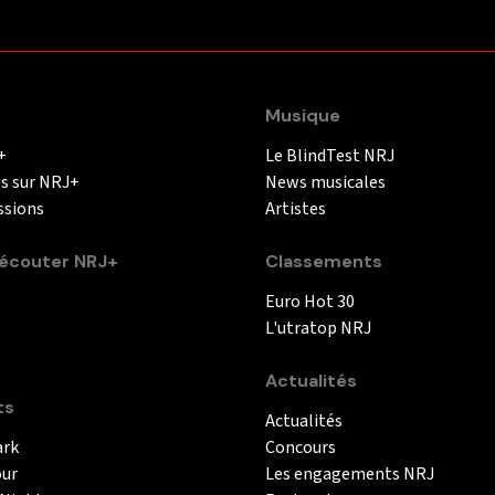
Musique
+
Le BlindTest NRJ
és sur NRJ+
News musicales
ssions
Artistes
couter NRJ+
Classements
Euro Hot 30
L'utratop NRJ
Actualités
ts
Actualités
ark
Concours
our
Les engagements NRJ