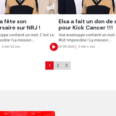
er
Ecouter
a fête son
Elsa a fait un don de
rsaire sur NRJ !
pour Kick Cancer !!!
oppe contient un mot. C'est Le
Une enveloppe contient un mot. 
ible ! La mission ...
Mot Impossible ! La mission ...
2 min 32 sec
18-09-2025
|
3 min 1 sec
Ecouter
1
2
3