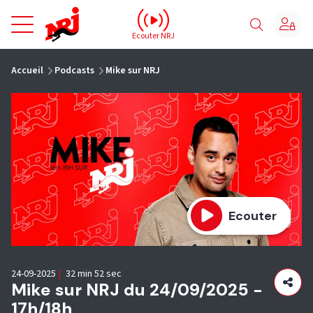
NRJ - Accueil
Ecouter NRJ
vous êtes ici
Accueil
Podcasts
Mike sur NRJ
Ecouter
24-09-2025
|
32 min 52 sec
Mike sur NRJ du 24/09/2025 -
17h/18h