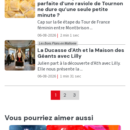
parfaite d’une raviole de Tournon
ne dure qu’une seule petite
minute ?
Cap sur la 6e étape du Tour de France
féminin entre Montbrison ...
06-08-2026
|
2 min 1 sec
Les Bons Plans en Wallonie
Ecouter
La Ducasse d'Ath et la Maison des
Géants avec Lilly
Julien part à la découverte d'Ath avec Lilly.
Elle nous présente la ...
06-08-2026
|
1 min 31 sec
1
2
3
Vous pourriez aimer aussi