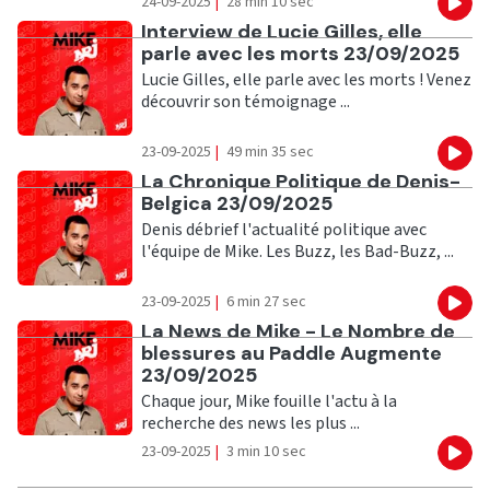
24-09-2025
|
28 min 10 sec
Eco
Ecouter
Interview de Lucie Gilles, elle
parle avec les morts 23/09/2025
Lucie Gilles, elle parle avec les morts ! Venez
découvrir son témoignage ...
23-09-2025
|
49 min 35 sec
Eco
Ecouter
La Chronique Politique de Denis-
Belgica 23/09/2025
Denis débrief l'actualité politique avec
l'équipe de Mike. Les Buzz, les Bad-Buzz, ...
23-09-2025
|
6 min 27 sec
Eco
Ecouter
La News de Mike - Le Nombre de
blessures au Paddle Augmente
23/09/2025
Chaque jour, Mike fouille l'actu à la
recherche des news les plus ...
23-09-2025
|
3 min 10 sec
Eco