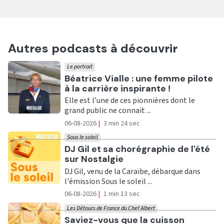
Autres podcasts à découvrir
Le portrait
Ecouter
Béatrice Vialle : une femme pilote
à la carrière inspirante !
Elle est l’une de ces pionnières dont le
grand public ne connait ...
06-08-2026
|
3 min 24 sec
Sous le soleil
Ecouter
DJ Gil et sa chorégraphie de l'été
sur Nostalgie
DJ Gil, venu de la Caraïbe, débarque dans
l'émission Sous le soleil ...
06-08-2026
|
1 min 13 sec
Les Détours de France du Chef Albert
Ecouter
Saviez-vous que la cuisson