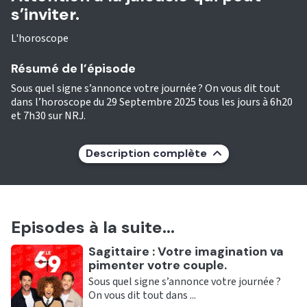
s’inviter.
L'horoscope
Résumé de l’épisode
Sous quel signe s’annonce votre journée ? On vous dit tout
dans l’horoscope du 29 Septembre 2025 tous les jours à 6h20
et 7h30 sur NRJ.
Description complète
Episodes à la suite...
Ecouter
Sagittaire : Votre imagination va
pimenter votre couple.
Sous quel signe s’annonce votre journée ?
On vous dit tout dans ...