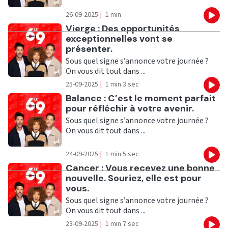
26-09-2025
|
1 min
Eco
Ecouter
Vierge : Des opportunités
exceptionnelles vont se
présenter.
Sous quel signe s’annonce votre journée ?
On vous dit tout dans ...
25-09-2025
|
1 min 3 sec
Eco
Ecouter
Balance : C’est le moment parfait
pour réfléchir à votre avenir.
Sous quel signe s’annonce votre journée ?
On vous dit tout dans ...
24-09-2025
|
1 min 5 sec
Eco
Ecouter
Cancer : Vous recevez une bonne
nouvelle. Souriez, elle est pour
vous.
Sous quel signe s’annonce votre journée ?
On vous dit tout dans ...
23-09-2025
|
1 min 7 sec