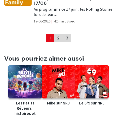
17/06
Au programme ce 17 juin : les Rolling Stones
lors de leur ...
17-06-2026
|
42 min 59 sec
1
2
3
Vous pourriez aimer aussi
Les Petits
Mike sur NRJ
Le 6/9 sur NRJ
Rêveurs :
histoires et