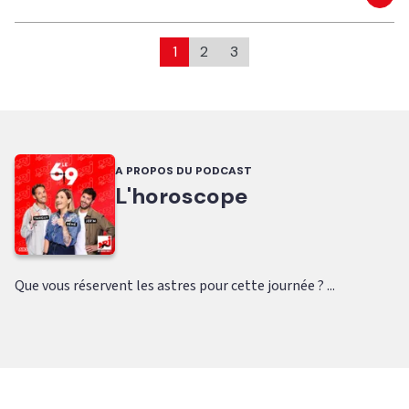
Eco
1
2
3
A PROPOS DU PODCAST
L'horoscope
Que vous réservent les astres pour cette journée ? ...