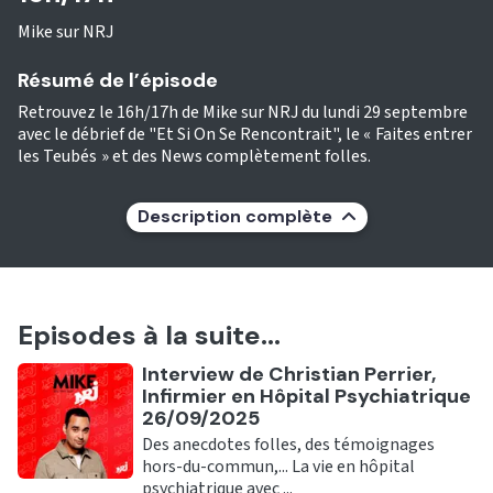
Mike sur NRJ
Résumé de l’épisode
Retrouvez le 16h/17h de Mike sur NRJ du lundi 29 septembre
avec le débrief de "Et Si On Se Rencontrait", le « Faites entrer
les Teubés » et des News complètement folles.
Description complète
Episodes à la suite...
Ecouter
Interview de Christian Perrier,
Infirmier en Hôpital Psychiatrique
26/09/2025
Des anecdotes folles, des témoignages
hors-du-commun,... La vie en hôpital
psychiatrique avec ...