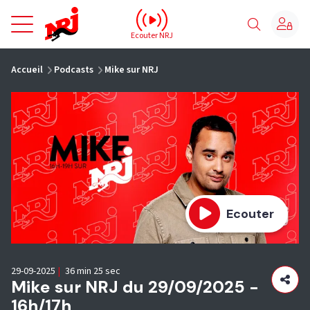
NRJ - Accueil
Ecouter NRJ
vous êtes ici
Accueil
Podcasts
Mike sur NRJ
Ecouter
29-09-2025
|
36 min 25 sec
Mike sur NRJ du 29/09/2025 -
16h/17h