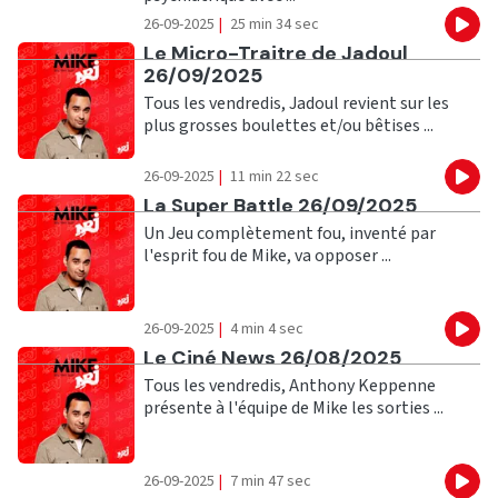
26-09-2025
|
25 min 34 sec
Eco
Ecouter
Le Micro-Traitre de Jadoul
26/09/2025
Tous les vendredis, Jadoul revient sur les
plus grosses boulettes et/ou bêtises ...
26-09-2025
|
11 min 22 sec
Eco
Ecouter
La Super Battle 26/09/2025
Un Jeu complètement fou, inventé par
l'esprit fou de Mike, va opposer ...
26-09-2025
|
4 min 4 sec
Eco
Ecouter
Le Ciné News 26/08/2025
Tous les vendredis, Anthony Keppenne
présente à l'équipe de Mike les sorties ...
26-09-2025
|
7 min 47 sec
Eco