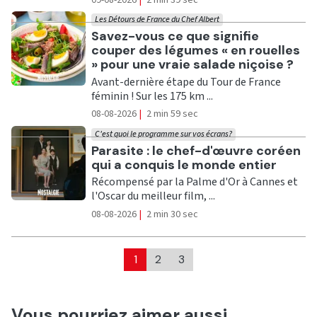
Les Détours de France du Chef Albert
Ecouter
Savez-vous ce que signifie
couper des légumes « en rouelles
» pour une vraie salade niçoise ?
Avant-dernière étape du Tour de France
féminin ! Sur les 175 km ...
08-08-2026
|
2 min 59 sec
C'est quoi le programme sur vos écrans?
Ecouter
Parasite : le chef-d'œuvre coréen
qui a conquis le monde entier
Récompensé par la Palme d'Or à Cannes et
l'Oscar du meilleur film, ...
08-08-2026
|
2 min 30 sec
1
2
3
Vous pourriez aimer aussi