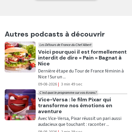
Autres podcasts à découvrir
Les Détours de France du Chef Albert
Ecouter
Voici pourquoi il est formellement
interdit de dire « Pain » Bagnat à
Nice
Dernière étape du Tour de France féminin à
Nice ! Sur un ...
09-08-2026
|
3 min 49 sec
C'est quoi le programme sur vos écrans?
Ecouter
Vice-Versa : le film Pixar qui
transforme nos émotions en
aventure
Avec Vice-Versa, Pixar réussit un pari aussi
audacieux que touchant : raconter ...
09-08-2026
|
2 min 39 sec