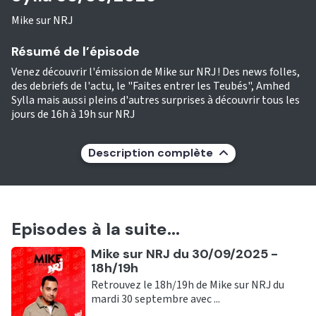
Mike sur NRJ
Résumé de l’épisode
Venez découvrir l'émission de Mike sur NRJ ! Des news folles,
des debriefs de l'actu, le "Faites entrer les Teubés", Amhed
Sylla mais aussi pleins d'autres surprises à découvrir tous les
jours de 16h à 19h sur NRJ
Description complète
Episodes à la suite...
Ecouter
Mike sur NRJ du 30/09/2025 -
18h/19h
Retrouvez le 18h/19h de Mike sur NRJ du
mardi 30 septembre avec ...