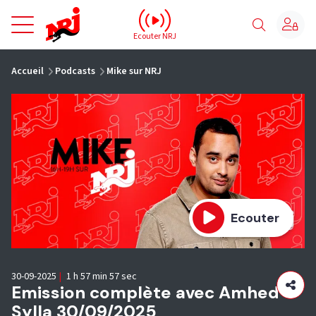
NRJ - Accueil
Ecouter NRJ
vous êtes ici
Accueil
Podcasts
Mike sur NRJ
Ecouter
30-09-2025
|
1 h 57 min 57 sec
Emission complète avec Amhed
Sylla 30/09/2025