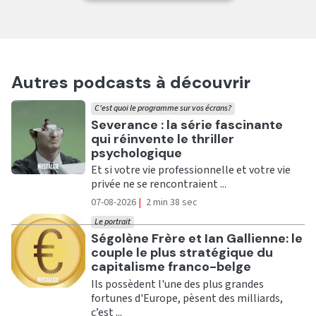
Autres podcasts à découvrir
C'est quoi le programme sur vos écrans?
Ecouter
Severance : la série fascinante
qui réinvente le thriller
psychologique
Et si votre vie professionnelle et votre vie
privée ne se rencontraient ...
07-08-2026
|
2 min 38 sec
Le portrait
Ecouter
Ségolène Frère et Ian Gallienne: le
couple le plus stratégique du
capitalisme franco-belge
Ils possèdent l'une des plus grandes
fortunes d'Europe, pèsent des milliards,
c’est ...