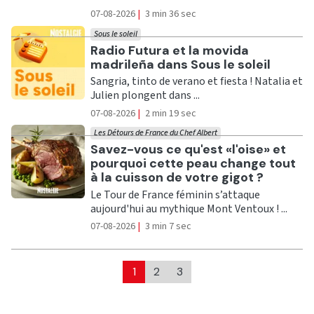
07-08-2026
|
3 min 36 sec
Sous le soleil
Ecouter
Radio Futura et la movida
madrileña dans Sous le soleil
Sangria, tinto de verano et fiesta ! Natalia et
Julien plongent dans ...
07-08-2026
|
2 min 19 sec
Les Détours de France du Chef Albert
Ecouter
Savez-vous ce qu'est «l'oise» et
pourquoi cette peau change tout
à la cuisson de votre gigot ?
Le Tour de France féminin s’attaque
aujourd'hui au mythique Mont Ventoux ! ...
07-08-2026
|
3 min 7 sec
1
2
3