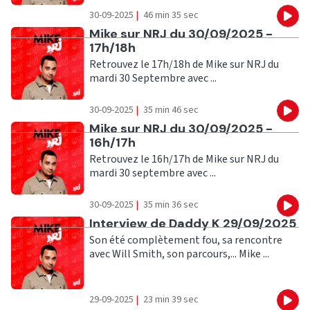
30-09-2025
|
46 min 35 sec
Eco
Ecouter
Mike sur NRJ du 30/09/2025 -
17h/18h
Retrouvez le 17h/18h de Mike sur NRJ du
mardi 30 Septembre avec ...
30-09-2025
|
35 min 46 sec
Eco
Ecouter
Mike sur NRJ du 30/09/2025 -
16h/17h
Retrouvez le 16h/17h de Mike sur NRJ du
mardi 30 septembre avec ...
30-09-2025
|
35 min 36 sec
Eco
Ecouter
Interview de Daddy K 29/09/2025
Son été complètement fou, sa rencontre
avec Will Smith, son parcours,... Mike ...
29-09-2025
|
23 min 39 sec
Eco